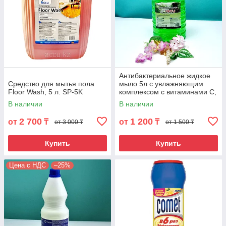
осветленным. Процент содержания жирных кислот –
65, 70, 72, 76 – показатель качества товара: чем выше
процент, тем лучше продукт.
Туалетное
(твердое, жидкое, порошкообразное).
Детское гигиеническое
– без применения
ароматизаторов и красителей, для защиты нежной
кожи добавляются 1% ланолина и борной кислоты.
Антибактериальное жидкое
Антибактериальное
– активные вещества,
Средство для мытья пола
мыло 5л с увлажняющим
входящие в состав, уничтожают до 90% бактерий.
Floor Wash, 5 л. SP-5K
комплексом с витаминами C,
D, E. HML-01X
В наличии
В наличии
Отшелушивающее
– содержащее частички
скраба,выравнивает, освежает кожу.
2 700
1 200
от
₸
от
₸
от 3 000 ₸
от 1 500 ₸
Лечебно-косметическое
– в зависимости от
назначения содержитфенол, березовый деготь, хину и
Купить
Купить
т.д.
Глицериновое
– с добавлением 2% глицерина,
Цена с НДС
–25%
смягчающего и увлажняющего.
Интимное
.
Существуют мыла специального назначения,
применяемые в различных видах промышленности –
текстильной, кожевенной, металлургической.