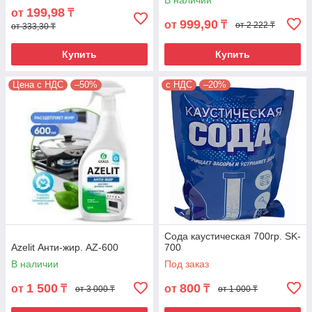
В наличии
199,98
от
₸
999,90
от
₸
от 2 222 ₸
от 333,30 ₸
Купить
Купить
Цена с НДС
–50%
с НДС
–20%
Сода каустическая 700гр. SK-
Azelit Анти-жир. AZ-600
700
В наличии
Под заказ
1 500
800
от
₸
от
₸
от 3 000 ₸
от 1 000 ₸