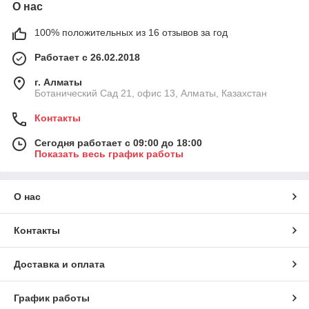
О нас
для мытья и чистки посуды
– не включают
токсичных компонентов и легко смываются;
100% положительных из 16 отзывов за год
для чистки бытовых приборов
(плит, духовок,
вытяжек, холодильников и др.) – в состав имеют
Работает с 26.02.2018
измельченные абразивы и ПАВ;
г. Алматы
для дезинфекции
– с дезинфицирующими
Ботанический Сад 21, офис 13, Алматы, Казахстан
добавками;
Контакты
для ухода за обивкой мебели, коврами,
изделиями из ворса
– создают пену, удаляющую
Сегодня работает с 09:00 до 18:00
частицы грязи;
Показать весь график работы
для чистки зеркал, стекол
– включают
нашатырный спирт;
для ухода за металлическими поверхностями
–
О нас
вместе с тонкоизмельченными абразивами содержат
аммиак;
Контакты
полирующие составы:
мастики для полов,
самоблестящие составы (не требующие натирания
Доставка и оплата
полов), полироли для мебели; изготавливаются на
основе воска, парафина, синтетических смол или
масел;
График работы