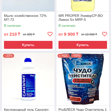
Мыло хозяйственное 72%.
MR PROPER УниверСР-ВО
MT-72
Лимон 5л MRP-5
В наличии
В наличии
210
9 900
от
₸
от
₸
от 300 ₸
от 10 000 ₸
Купить
Купить
–20%
с НДС
–50%
Кислородный гель Санэлит.
ProБЛЕСК Чудо Очиститель 1