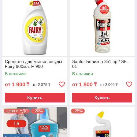
Средство для мытья посуды
Sanfor Белизна 3в1 пр2 SF-
Fairy 900мл. F-900
01
В наличии
В наличии
1 900
1 800
от
₸
от
₸
от 2 375 ₸
от 2 000 ₸
Купить
Купить
Цена с НДС
–20%
–25%