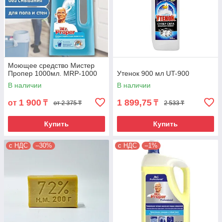
Моющее средство Мистер
Пропер 1000мл. MRP-1000
Утенок 900 мл UT-900
В наличии
В наличии
1 900
1 899,75
от
₸
₸
от 2 375 ₸
2 533 ₸
Купить
Купить
с НДС
–30%
с НДС
–1%