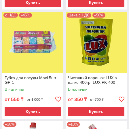
Купить
Купить
с НДС
–45%
Цена с НДС
–50%
Губка для посуды Maxi 5шт
Чистящий порошок LUX в
GP-1
пачке 400гр. LUX PK-400
В наличии
В наличии
550
350
от
₸
от
₸
от 1 000 ₸
от 700 ₸
Купить
Купить
–20%
–10%