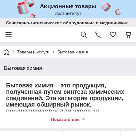
Санитарно-гигиеническое оборудование и медицинские изд
Товары и услуги
Бытовая химия
Бытовая химия
Бытовая химия
– это продукция,
полученная путем синтеза химических
соединений. Эта категория продукции,
имеющая обширный рынок,
предназначается для ухода за
имуществом: домом, техникой, садом,
Показать всё
огородом, посудой, одеждой и др., а
также используется для соблюдения