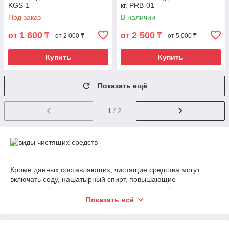
KGS-1
кг. PRB-01
Под заказ
В наличии
1 600
2 500
от
₸
от
₸
от 2 000 ₸
от 5 000 ₸
Купить
Купить
Показать ещё
1
/ 2
Кроме данных составляющих, чистящие средства могут
включать соду, нашатырный спирт, повышающие
очищающий эффект, и глицерин, защищающий кожу рук от
агрессивного влияния химии.
Показать всё
По назначению чистящие средства классифицируют по
группам: