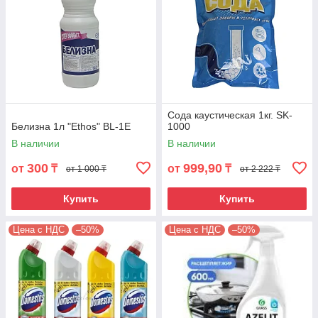
Сода каустическая 1кг. SK-
Белизна 1л "Ethos" BL-1E
1000
В наличии
В наличии
300
999,90
от
₸
от
₸
от 1 000 ₸
от 2 222 ₸
Купить
Купить
Цена с НДС
–50%
Цена с НДС
–50%