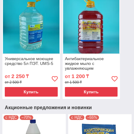
Универсальное моющее
Антибактериальное
средство 5л ПЭТ. UMS-5
жидкое мыло с
увлажняющим
комплексом с витаминами
2 250
1 200
от
₸
от
₸
C, D, E 5 литров. HML-01C
от 2 500 ₸
от 1 500 ₸
Купить
Купить
Акционные предложения и новинки
с НДС
–70%
с НДС
–55%