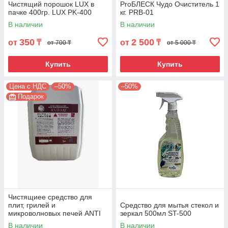
Чистящий порошок LUX в
ProБЛЕСК Чудо Очиститель 1
пачке 400гр. LUX PK-400
кг. PRB-01
В наличии
В наличии
350
2 500
от
₸
от
₸
от 700 ₸
от 5 000 ₸
Купить
Купить
Цена с НДС
–50%
–50%
Подарок
Чистящиее средство для
плит, грилей и
Средство для мытья стекол и
микроволновых печей ANTI
зеркал 500мл ST-500
FETT LIGHT 5кг. AJ-5
В наличии
В наличии