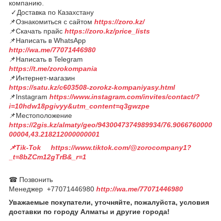
компанию.
✓Доставка по Казахстану
📌Ознакомиться с сайтом
https://zoro.kz/
📌Скачать прайс
https://zoro.kz/price_lists
📌Написать в WhatsApp
http://wa.me/77071446980
📌Написать в Telegram
https://t.me/zorokompania
📌Интернет-магазин
https://satu.kz/c603508-zorokz-kompaniyasy.html
📌Instagram
https://www.instagram.com/invites/contact/?
i=10hdw18pgivyy&utm_content=q3gwzpe
📌Местоположение
https://2gis.kz/almaty/geo/9430047374989934/76.9066760000
00004,43.218212000000001
📌Tik-Tok https://www.tiktok.com/@zorocompany1?
_t=8bZCm12gTrB&_r=1
☎ Позвонить
Менеджер +77071446980
http://wa.me/77071446980
Уважаемые покупатели, уточняйте, пожалуйста, условия
доставки по городу Алматы и другие города!