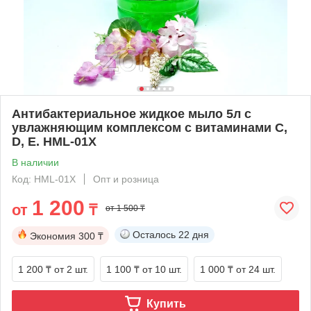
Антибактериальное жидкое мыло 5л с
увлажняющим комплексом с витаминами C,
D, E. HML-01X
В наличии
Код: HML-01X
Опт и розница
1 200
от
₸
от 1 500 ₸
Осталось
22 дня
Экономия
300 ₸
1 200 ₸
от 2 шт.
1 100 ₸
от 10 шт.
1 000 ₸
от 24 шт.
Купить