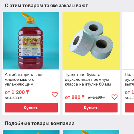
С этим товаром также заказывают
Антибактериальное
Туалетная бумага
Пол
жидкое мыло с
двухслойная премиум
руло
увлажняющим
класса на втулке 80 мм
вытя
комплексом с витаминами
для диспенсеров Джамбо
1 200
1
от
₸
от
C, D, E 5 литров. HML-01C
BMJ-1
880
от
₸
от 1 100 ₸
от 1 500 ₸
от 2 
Купить
Купить
Подобные товары компании