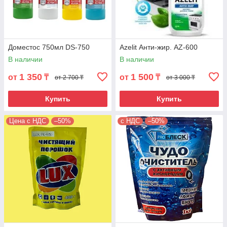
Доместос 750мл DS-750
Azelit Анти-жир. AZ-600
В наличии
В наличии
1 350
1 500
от
₸
от
₸
от 2 700 ₸
от 3 000 ₸
Купить
Купить
Цена с НДС
–50%
с НДС
–50%