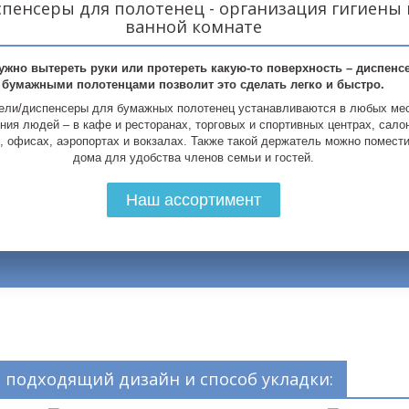
пенсеры для полотенец - организация гигиены 
ванной комнате
ужно вытереть руки или протереть какую-то поверхность – диспенсе
бумажными полотенцами позволит это сделать легко и быстро.
ели/диспенсеры для бумажных полотенец устанавливаются в любых ме
ния людей – в кафе и ресторанах, торговых и спортивных центрах, сало
, офисах, аэропортах и вокзалах. Также такой держатель можно помести
дома для удобства членов семьи и гостей.
Наш ассортимент
же есть модели, которые
 подходящий дизайн и способ укладки:
значены специально для рулонных
 полотенец (или Джамбо). У нас