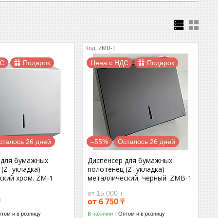
ZMB-1
ДС
Подарок
Цена с НДС
Подарок
сталось 26 дней
–55%
Осталось 26 дней
 для бумажных
Диспенсер для бумажных
(Z- укладка)
полотенец (Z- укладка)
ский хром. ZM-1
металлический, черный. ZMB-1
от 15 000 ₸
₸
от 6 750 ₸
том и в розницу
В наличии
Оптом и в розницу