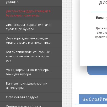
Дис
укладка
Диспенсеры (держатели) для
бумажных полотенец
Если н
Диспенсеры (держатели) для
Держат
туалетной бумаги
скопле
красоты
Дозаторы (диспенсеры) для
жидкого мыла и антисептика
Автоматические, сенсорные,
электрические сушилки для
рук
Урны, корзины, контейнеры,
баки для мусора
Ванные принадлежности и
аксессуары
На нашем сайте представлены
Освежители воздуха
Так
Выбирайте
диспенсеры из пластика и хромированного
предна
металла. Вы можете подобрать
Инвентарь для уборки,
бумажных