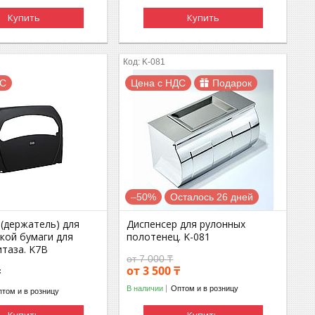
Купить
Купить
K-081
ДС
Цена с НДС
Подарок
–50%
Осталось 26 дней
 (держатель) для
Диспенсер для рулонных
кой бумаги для
полотенец. K-081
итаза. K7B
от 7 000 ₸
от 3 500 ₸
₸
В наличии
Оптом и в розницу
том и в розницу
Купить
Купить