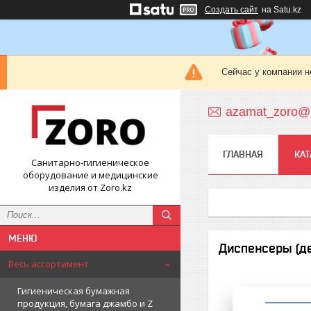
Создать сайт
на Satu.kz
Сейчас у компании н
azamat_zoro@m
ГЛАВНАЯ
КАТ
Санитарно-гигиеническое
оборудование и медицинские
изделия от Zoro.kz
Диспенсеры (д
Весь ассортимент
Гигиеническая бумажная
продукция, бумага джамбо и Z