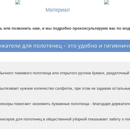
нтов диспенсеров с Z-
Материал
мажные полотенца сложены
тся по листам.
ь или позвонить нам, и мы подробно проконсультируем вас по мо
жатели для полотенец – это удобно и гигиенич
бычного тканевого полотенца или открытого рулона бумаги, раздаточный
вытягивает нужное количество салфеток, при этом не задевая остальны
пенсеры помогают экономить бумажные полотенца - благодаря держате
енсеров для полотенец в общественной уборной показывает заботу о по