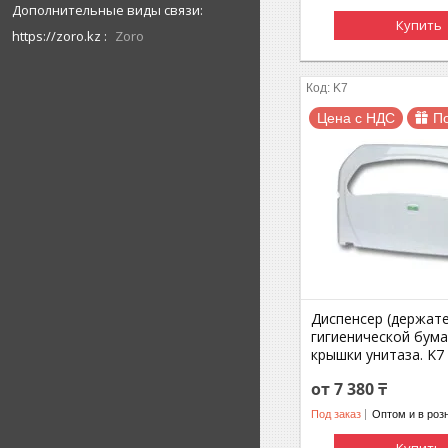
Купить
https://zoro.kz
Zoro
K7
Цена с НДС
П
Диспенсер (держате
гигиенической бума
крышки унитаза. K7
от 7 380 ₸
Под заказ
Оптом и в роз
Купить