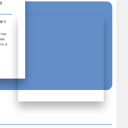
в
р с
стах
нах
ть и
.