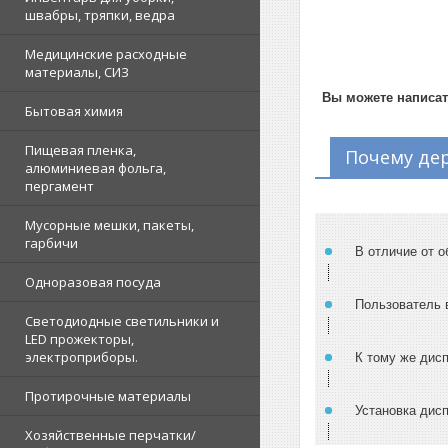
подходящий вариант для уборной
швабры, тряпки, ведра
много вариа
комнаты. Есть антивандальные модели,
укладкой – бу
которые закрываются на ключ. Изделия
пополам и выдаю
Медицинские расходные
также различаются по способам укладки.
материалы, СИЗ
Вы можете написат
Бытовая химия
Пищевая пленка,
Почему дер
алюминиевая фольга,
пергамент
Мусорные мешки, пакеты,
гарбичи
В отличие от о
Одноразовая посуда
Пользователь 
Светодиодные светильники и
LED прожекторы,
электроприборы.
К тому же дис
Протирочные материалы
Установка дисп
Хозяйственные перчатки/