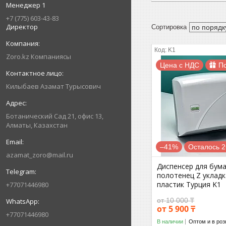
Менеджер 1
+7 (775) 603-43-83
Директор
K1
Zoro.kz Компаниясы
Цена с НДС
П
Килыбаев Азамат Турысович
Ботанический Сад 21, офис 13,
Алматы, Казахстан
–41%
Осталось 2
azamat_zoro@mail.ru
Диспенсер для бум
полотенец Z уклад
пластик Турция K1
+77071446980
от 10 000 ₸
от 5 900 ₸
+77071446980
В наличии
Оптом и в роз