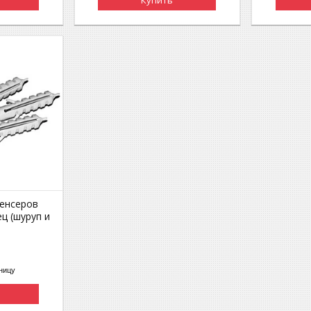
пенсеров
ц (шуруп и
ницу