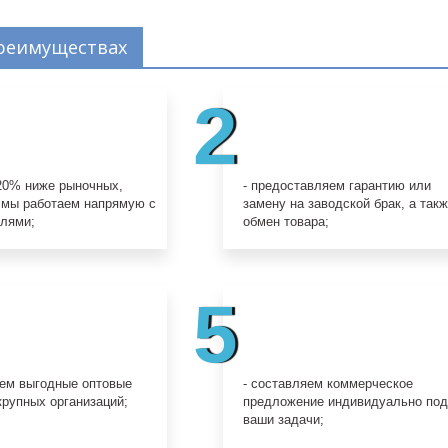
реимуществах
2
 20% ниже рыночных,
- предоставляем гарантию или
 мы работаем напрямую с
замену на заводской брак, а так
елями;
обмен товара;
5
аем выгодные оптовые
- составляем коммерческое
крупных организаций;
предложение индивидуально по
ваши задачи;