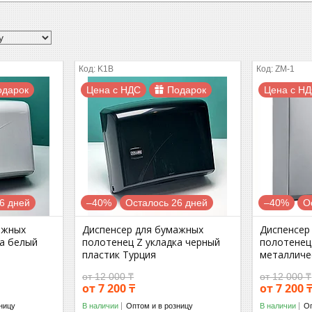
K1B
ZM-1
одарок
Цена с НДС
Подарок
Цена с Н
6 дней
–40%
Осталось 26 дней
–40%
О
ажных
Диспенсер для бумажных
Диспенсер
ка белый
полотенец Z укладка черный
полотенец 
пластик Турция
металличе
от 12 000 ₸
от 12 000 ₸
от 7 200 ₸
от 7 200 
ницу
В наличии
Оптом и в розницу
В наличии
Оп