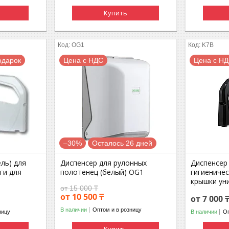
Купить
OG1
K7B
одарок
Цена с НДС
Цена с Н
–30%
Осталось 26 дней
ль) для
Диспенсер для рулонных
Диспенсер
ги для
полотенец (белый) OG1
гигиеничес
крышки ун
от 15 000 ₸
от 10 500 ₸
от 7 000 
В наличии
Оптом и в розницу
ницу
В наличии
Оп
Купить