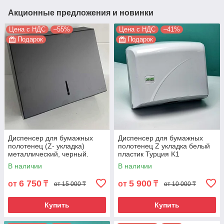
Акционные предложения и новинки
Цена с НДС
–55%
Цена с НДС
–41%
Подарок
Подарок
Диспенсер для бумажных
Диспенсер для бумажных
полотенец (Z- укладка)
полотенец Z укладка белый
металлический, черный.
пластик Турция K1
ZMB-1
В наличии
В наличии
6 750
5 900
от
₸
от
₸
от 15 000 ₸
от 10 000 ₸
Купить
Купить