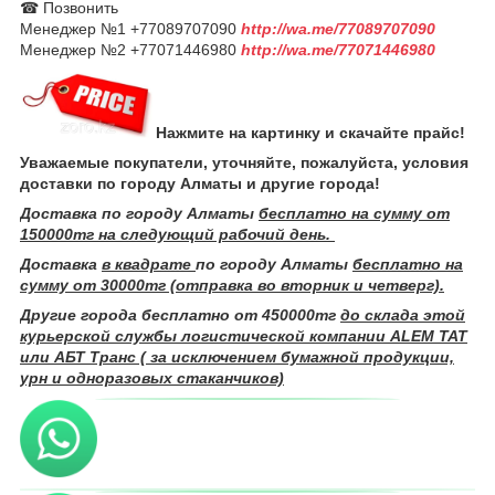
☎ Позвонить
Менеджер №1 +77089707090
http://wa.me/77089707090
Менеджер №2 +77071446980
http://wa.me/77071446980
Нажмите на картинку и скачайте прайс!
Уважаемые покупатели, уточняйте, пожалуйста, условия
доставки по городу Алматы и другие города!
Доставка по городу Алматы
бесплатно на сумму от
150000тг на следующий рабочий день.
Доставка
в квадрате
по городу Алматы
бесплатно на
сумму от 30000тг (отправка во вторник и четверг).
Другие города бесплатно от 450000тг
до склада этой
курьерской службы логистической компании ALEM TAT
или АБТ Транс ( за исключением бумажной продукции,
урн и одноразовых стаканчиков)