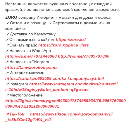
Настенный держатель рулонных полотенец с откидной
крышкой, поставляется с системой крепления в комплекте.
ZORO
company Интернет - магазин для дома и офиса.
✓Оптом и в розницу. ✓Сертификаты и документы на
компанию.
✓Доставка по Казахстану
📌Ознакомиться с сайтом
https://zoro.kz/
📌Скачать прайс
https://zoro.kz/price_lists
📌Написать в WhatsApp
http://wa.me/77071446980
http://wa.me/77089707090
📌Написать в Telegram
https://t.me/zorokompania
📌Интернет-магазин
https://satu.kz/c603508-zorokz-kompaniyasy.html
📌Instagram
https://www.instagram.com/invites/contact/?
i=10hdw18pgivyy&utm_content=q3gwzpe
📌Местоположение
https://2gis.kz/almaty/geo/9430047374989934/76.9066760000
00004,43.218212000000001
📌Tik-Tok https://www.tiktok.com/@zorocompany1?
_t=8bZCm12gTrB&_r=1