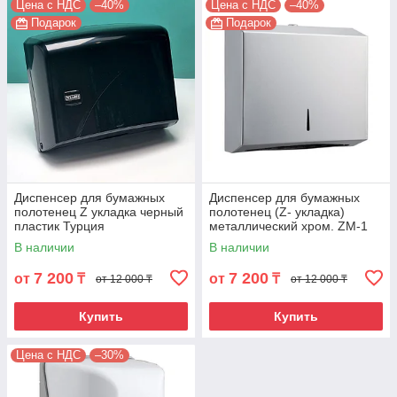
Цена с НДС
–40%
Цена с НДС
–40%
Подарок
Подарок
Диспенсер для бумажных
Диспенсер для бумажных
полотенец Z укладка черный
полотенец (Z- укладка)
пластик Турция
металлический хром. ZM-1
В наличии
В наличии
7 200
7 200
от
₸
от
₸
от 12 000 ₸
от 12 000 ₸
Купить
Купить
Цена с НДС
–30%