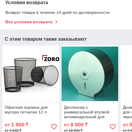
Условия возврата
Возврат товара в течение 14 дней по договоренности
Все условия возврата
С этим товаром также заказывают
Офисная корзина для
Диспенсер c
Доза
мусора сетчатая 12 л
универсальной втулкой
для 
антивандальный для
черн
туалетной бумаги Джамбо
1 800
8 000
от
₸
от
₸
от
металлический. JM-1
от 3 600 ₸
от 16 000 ₸
от 9 