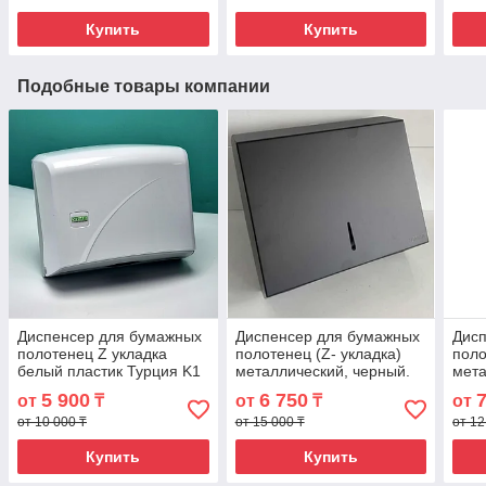
Купить
Купить
Подобные товары компании
Диспенсер для бумажных
Диспенсер для бумажных
Дис
полотенец Z укладка
полотенец (Z- укладка)
поло
белый пластик Турция K1
металлический, черный.
мета
ZMB-1
1
5 900
6 750
от
₸
от
₸
от
от 10 000 ₸
от 15 000 ₸
от 12
Купить
Купить