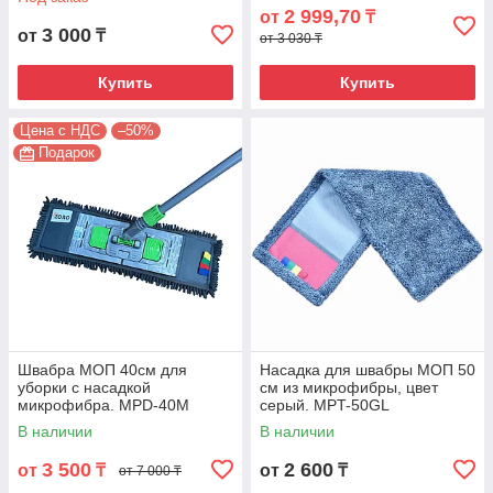
2 999,70
от
₸
3 000
от
₸
от 3 030 ₸
Доставка и оплата
Купить
Купить
Цена с НДС
–50%
Подарок
Швабра МОП 40см для
Насадка для швабры МОП 50
уборки с насадкой
см из микрофибры, цвет
микрофибра. MPD-40M
серый. MPT-50GL
В наличии
В наличии
3 500
2 600
от
₸
от
₸
от 7 000 ₸