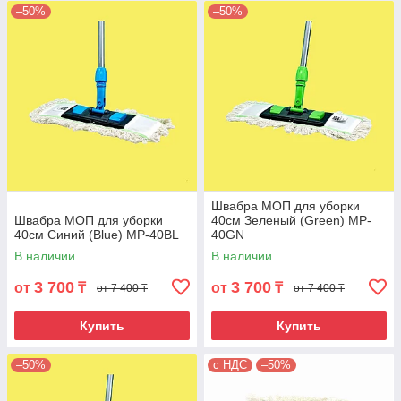
–50%
–50%
Швабра МОП для уборки
Швабра МОП для уборки
40см Зеленый (Green) MP-
40см Синий (Blue) MP-40BL
40GN
В наличии
В наличии
3 700
3 700
от
₸
от
₸
от 7 400 ₸
от 7 400 ₸
Купить
Купить
–50%
с НДС
–50%