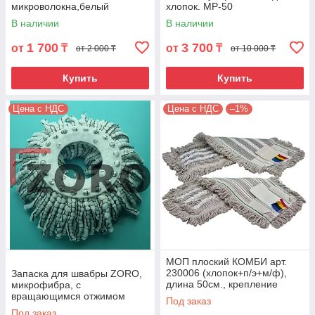
микроволокна,белый
хлопок. MP-50
Выберите один или несколько
50х16см. MX-50
В наличии
В наличии
товаров и поместите их в корзину.
1 700
3 700
от
₸
от
₸
от 2 000 ₸
от 10 000 ₸
Купить
Купить
Цена с НДС
Цена с НДС
–1%
Мы свяжемся с вами по
оставленным контактам и уточним
заказ, оговорим удобные способы
оплаты и доставки.
МОП плоский КОМБИ арт.
Вы вносите 100% предоплату, а мы
230006 (хлопок+п/э+м/ф),
Запаска для швабры ZORO,
собираем посылку на складе и
длина 50см., крепление
микрофибра, с
отправляем в нужный регион
карман/язык. MPT-230006
вращающимся отжимом
Под заказ
Казахстана.
Под заказ