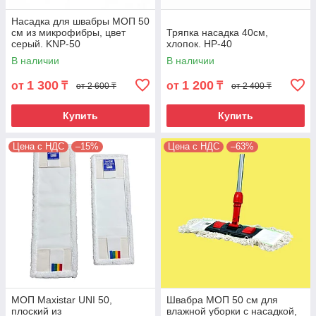
Обращайтесь к нам, и мы подберем для вас
подходящий ассортимент товара и поможем
Насадка для швабры МОП 50
сделать покупку в нашем интернет-магазине.
см из микрофибры, цвет
Тряпка насадка 40см,
серый. KNP-50
хлопок. HP-40
В наличии
В наличии
1 300
1 200
от
₸
от
₸
от 2 600 ₸
от 2 400 ₸
Купить инвентарь для уборки в
Алматы
Купить
Купить
Цена с НДС
–15%
Цена с НДС
–63%
Минимальная сумма заказа на
сайте – 10 000 тенге.
МОП Maxistar UNI 50,
Швабра МОП 50 см для
плоский из
влажной уборки с насадкой,