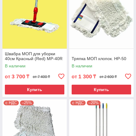
Швабра МОП для уборки
40см Красный (Red) MP-40R
Тряпка МОП хлопок. HP-50
В наличии
В наличии
3 700
1 300
от
₸
от
₸
от 7 400 ₸
от 2 600 ₸
Купить
Купить
с НДС
–25%
с НДС
–20%