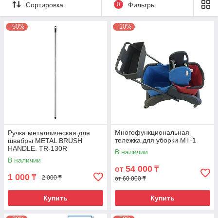
Сортировка
0
Фильтры
Мы представляем оборудование для уборки
небольших помещений – офисов, квартир,
–50%
–10%
кафе, магазинов. С инвентарем,
представленным на сайте, легко обращаться
– он максимально упрощает процесс уборки.
Швабры не оставляют мозолей, тряпки легко
отжимаются и заменяются. С таким
современным инвентарём на поддержание
уборки будет затрачиваться меньше времени
и сил.
Наш ассортимент
Многофункциональная
Ручка металлическая для
тележка для уборки MT-1
швабры METAL BRUSH
HANDLE. TR-130R
В наличии
В наличии
54 000
от
₸
1 000
₸
2 000 ₸
от 60 000 ₸
Купить
Купить