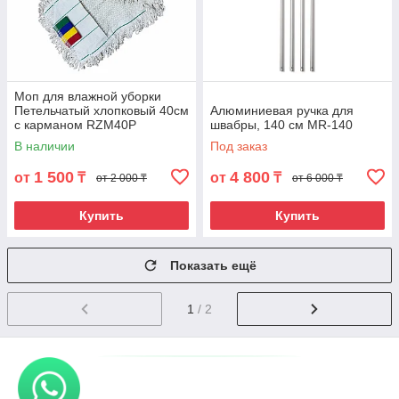
Моп для влажной уборки
Петельчатый хлопковый 40см
Алюминиевая ручка для
с карманом RZM40P
швабры, 140 см MR-140
В наличии
Под заказ
1 500
4 800
от
₸
от
₸
от 2 000 ₸
от 6 000 ₸
Купить
Купить
Показать ещё
1
/ 2