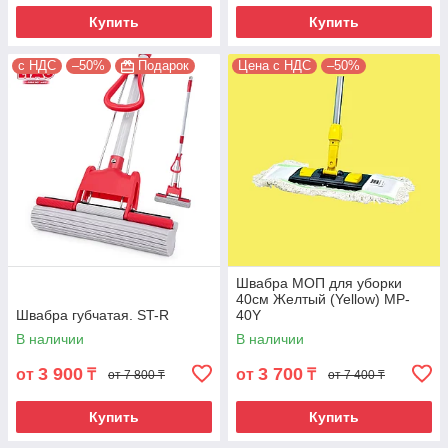
Купить
Купить
с НДС
–50%
Подарок
Цена с НДС
–50%
Швабра МОП для уборки
40см Желтый (Yellow) MP-
Швабра губчатая. ST-R
40Y
В наличии
В наличии
3 900
3 700
от
₸
от
₸
от 7 800 ₸
от 7 400 ₸
Купить
Купить