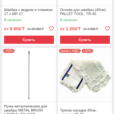
Швабра с ведром и отжимом
Основа для швабры (40см)
17 л MP-17
PALLET TOOL. TR-40
В наличии
В наличии
9 800
1 200
от
₸
от
₸
от 20 000 ₸
от 2 400 ₸
Купить
Купить
–50%
Цена с НДС
–50%
Ручка металлическая для
швабры METAL BRUSH
Тряпка насадка 40см,