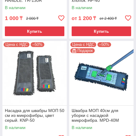
HANDLE. TR-130R
хлопок. HP-40
В наличии
В наличии
1 000
1 200
₸
от
₸
2 000 ₸
от 2 400 ₸
Купить
Купить
Цена с НДС
–50%
Цена с НДС
–50%
Подарок
Насадка для швабры МОП 50
Швабра МОП 40см для
см из микрофибры, цвет
уборки с насадкой
серый. KNP-50
микрофибра. MPD-40M
В наличии
В наличии