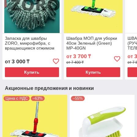
Запаска для швабры
Швабра МОП для уборки
ШВА
ZORO, микрофибра, с
40см Зеленый (Green)
(РУ
вращающимся отжимом
MP-40GN
ТЕЛ
МЕХ
3 700
от
₸
от
ВОД
3 000
от
₸
от 7 400 ₸
от 7 
Купить
Купить
Акционные предложения и новинки
Цена с НДС
–63%
–55%