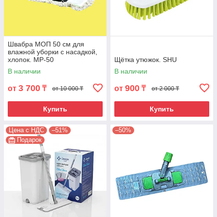
Швабра МОП 50 см для
влажной уборки с насадкой,
хлопок. MP-50
Щётка утюжок. SHU
В наличии
В наличии
3 700
900
от
₸
от
₸
от 10 000 ₸
от 2 000 ₸
Купить
Купить
Цена с НДС
–51%
–50%
Подарок