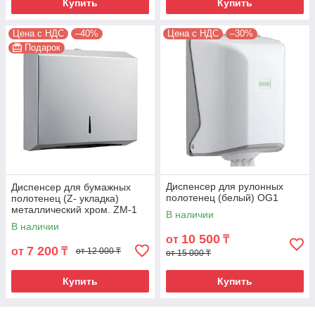
Купить
Купить
Цена с НДС
–40%
Цена с НДС
–30%
Подарок
Диспенсер для рулонных
Диспенсер для бумажных
полотенец (белый) OG1
полотенец (Z- укладка)
металлический хром. ZM-1
В наличии
В наличии
10 500
от
₸
7 200
от
₸
от 12 000 ₸
от 15 000 ₸
Купить
Купить