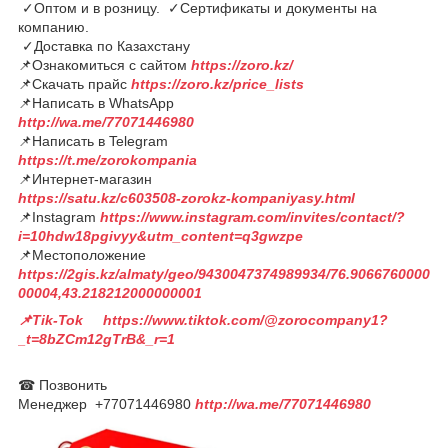
✓Оптом и в розницу. ✓Сертификаты и документы на
компанию.
✓Доставка по Казахстану
📌Ознакомиться с сайтом
https://zoro.kz/
📌Скачать прайс
https://zoro.kz/price_lists
📌Написать в WhatsApp
http://wa.me/77071446980
📌Написать в Telegram
https://t.me/zorokompania
📌Интернет-магазин
https://satu.kz/c603508-zorokz-kompaniyasy.html
📌Instagram
https://www.instagram.com/invites/contact/?
i=10hdw18pgivyy&utm_content=q3gwzpe
📌Местоположение
https://2gis.kz/almaty/geo/9430047374989934/76.9066760000
00004,43.218212000000001
📌Tik-Tok https://www.tiktok.com/@zorocompany1?
_t=8bZCm12gTrB&_r=1
☎ Позвонить
Менеджер +77071446980
http://wa.me/77071446980