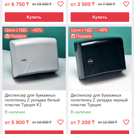
6 750
3 500
от
₸
от
₸
от 15 000 ₸
от 7 000 ₸
Купить
Купить
Цена с НДС
–41%
Цена с НДС
–40%
Подарок
Подарок
Диспенсер для бумажных
Диспенсер для бумажных
полотенец Z укладка белый
полотенец Z укладка черный
пластик Турция K1
пластик Турция
В наличии
В наличии
5 900
7 200
от
₸
от
₸
от 10 000 ₸
от 12 000 ₸