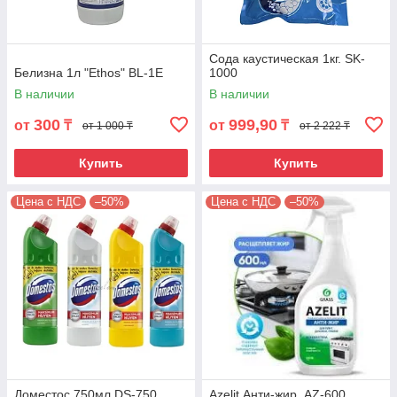
Сода каустическая 1кг. SK-
Белизна 1л "Ethos" BL-1E
1000
В наличии
В наличии
300
999,90
от
₸
от
₸
от 1 000 ₸
от 2 222 ₸
Купить
Купить
Цена с НДС
–50%
Цена с НДС
–50%
Доместос 750мл DS-750
Azelit Анти-жир. AZ-600