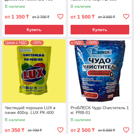
В наличии
В наличии
1 350
1 500
от
₸
от
₸
от 2 700 ₸
от 3 000 ₸
Купить
Купить
Цена с НДС
–50%
с НДС
–50%
Чистящий порошок LUX в
ProБЛЕСК Чудо Очиститель 1
пачке 400гр. LUX PK-400
кг. PRB-01
В наличии
В наличии
350
2 500
от
₸
от
₸
от 700 ₸
от 5 000 ₸