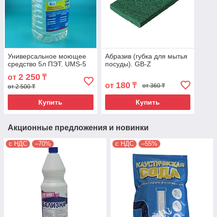
Универсальное моющее
Абразив (губка для мытья
средство 5л ПЭТ. UMS-5
посуды). GB-Z
2 250
от
₸
180
от
₸
от 360 ₸
от 2 500 ₸
Купить
Купить
Акционные предложения и новинки
с НДС
–70%
с НДС
–55%