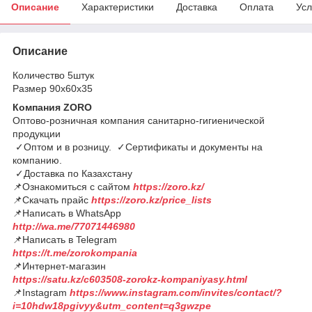
Описание
Характеристики
Доставка
Оплата
Усл
Описание
Количество 5штук
Размер 90х60х35
Компания ZORO
Оптово-розничная компания санитарно-гигиенической
продукции
✓Оптом и в розницу. ✓Сертификаты и документы на
компанию.
✓Доставка по Казахстану
📌Ознакомиться с сайтом
https://zoro.kz/
📌Скачать прайс
https://zoro.kz/price_lists
📌Написать в WhatsApp
http://wa.me/77071446980
📌Написать в Telegram
https://t.me/zorokompania
📌Интернет-магазин
https://satu.kz/c603508-zorokz-kompaniyasy.html
📌Instagram
https://www.instagram.com/invites/contact/?
i=10hdw18pgivyy&utm_content=q3gwzpe