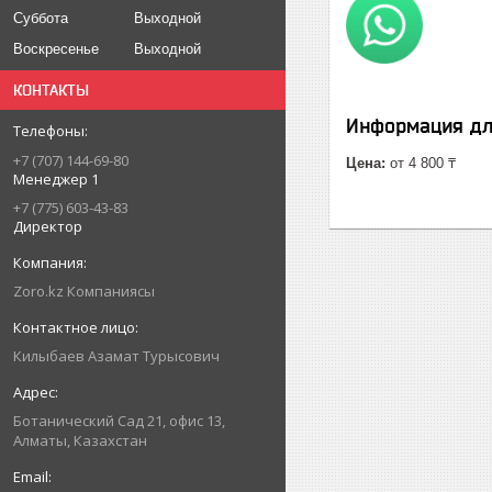
Суббота
Выходной
Воскресенье
Выходной
КОНТАКТЫ
Информация дл
+7 (707) 144-69-80
Цена:
от 4 800 ₸
Менеджер 1
+7 (775) 603-43-83
Директор
Zoro.kz Компаниясы
Килыбаев Азамат Турысович
Ботанический Сад 21, офис 13,
Алматы, Казахстан