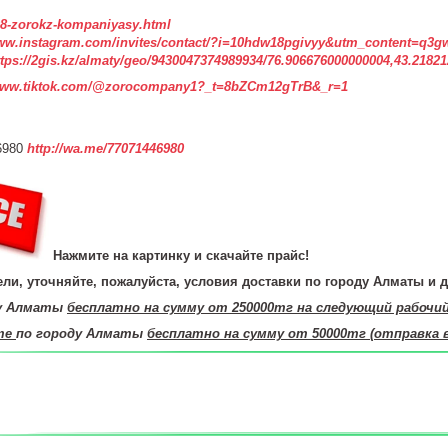
3508-zorokz-kompaniyasy.html
www.instagram.com/invites/contact/?i=10hdw18pgivyy&utm_content=q3g
ttps://2gis.kz/almaty/geo/9430047374989934/76.906676000000004,43.2182
www.tiktok.com/@zorocompany1?_t=8bZCm12gTrB&_r=1
6980
http://wa.me/77071446980
Нажмите на картинку и скачайте прайс!
ли, уточняйте, пожалуйста, условия доставки по городу Алматы и д
ду Алматы
бесплатно на сумму от 250000тг на следующий рабочи
те
по городу Алматы
бесплатно на сумму от 50000тг (отправка 