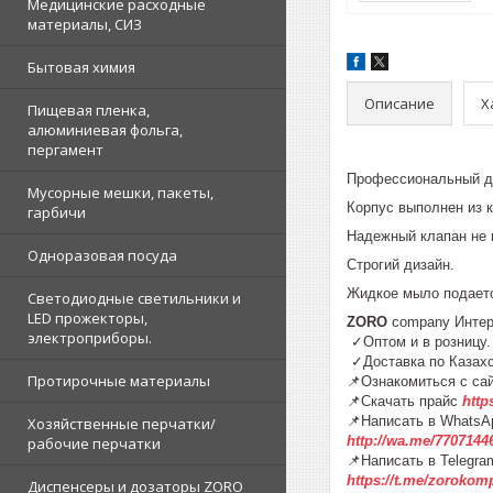
Медицинские расходные
материалы, СИЗ
Бытовая химия
Описание
Х
Пищевая пленка,
алюминиевая фольга,
пергамент
Профессиональный до
Мусорные мешки, пакеты,
Корпус выполнен из к
гарбичи
Надежный клапан не 
Одноразовая посуда
Строгий дизайн.
Жидкое мыло подаетс
Светодиодные светильники и
LED прожекторы,
ZORO
company Инте
электроприборы.
✓Оптом и в розниц
✓Доставка по К
Протирочные материалы
📌Ознакомиться с са
📌Скачать прайс
http
📌Написать в WhatsA
Хозяйственные перчатки/
http://wa.me/7707144
рабочие перчатки
📌Написать в Telegra
https://t.me/zorokom
Диспенсеры и дозаторы ZORO