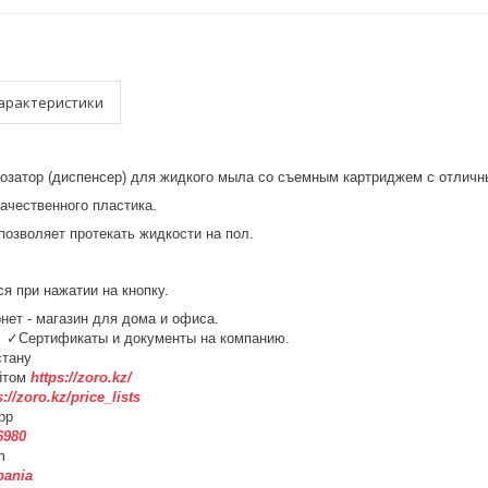
арактеристики
затор (диспенсер) для жидкого мыла со съемным картриджем с отличны
ачественного пластика.
позволяет протекать жидкости на пол.
я при нажатии на кнопку.
рнет - магазин для дома и офиса.
у. ✓Сертификаты и документы на компанию.
азахстану
йтом
https://zoro.kz/
s://zoro.kz/price_lists
pp
6980
m
pania