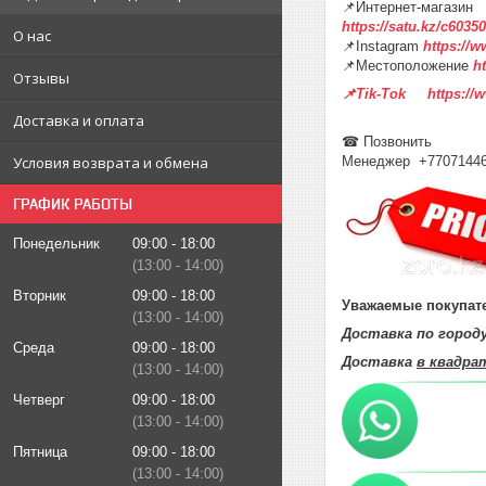
📌Интернет-магазин
https://satu.kz/c60
О нас
📌Instagram
https://
📌Местоположение
h
Отзывы
📌Tik-Tok https://
Доставка и оплата
☎ Позвонить
Условия возврата и обмена
Менеджер +7707144
ГРАФИК РАБОТЫ
Понедельник
09:00
18:00
13:00
14:00
Вторник
09:00
18:00
Уважаемые покупате
13:00
14:00
Доставка по горо
Среда
09:00
18:00
Доставка
в квадра
13:00
14:00
Четверг
09:00
18:00
13:00
14:00
Пятница
09:00
18:00
13:00
14:00