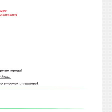
wzpe
12000000001
ругие города!
й день.
во вторник и четверг).