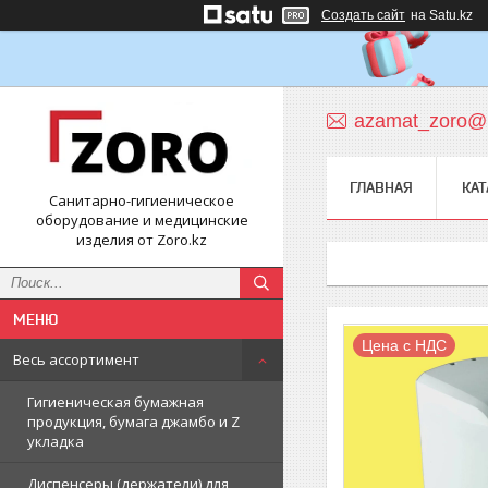
Создать сайт
на Satu.kz
azamat_zoro@m
ГЛАВНАЯ
КАТ
Санитарно-гигиеническое
оборудование и медицинские
изделия от Zoro.kz
Цена с НДС
Весь ассортимент
Гигиеническая бумажная
продукция, бумага джамбо и Z
укладка
Диспенсеры (держатели) для