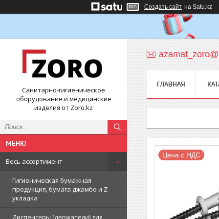
Создать сайт
на Satu.kz
azamat_zoro@m
ГЛАВНАЯ
КАТ
Санитарно-гигиеническое
оборудование и медицинские
изделия от Zoro.kz
Цена с НДС
Весь ассортимент
Гигиеническая бумажная
продукция, бумага джамбо и Z
укладка
Диспенсеры (держатели) для