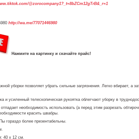
www.tiktok.com/@zorocompany1?_t=8bZCm12gTrB&_r=1
6980
http://wa.me/77071446980
Нажмите на картинку и скачайте прайс!
ой уборки позволяет убрать сильные загрязнения. Легко вбирает, а за
ка и усиленный телескопическая рукоятка облегчают уборку в труднодо
тпадает необходимость использовать (а перед этим разрезать обтирочн
необходимости красить швабры.
Пы гораздо более презентабельны.
м.
: 40 х 12 см.