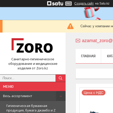
Создать сайт
на Satu.kz
Сейчас у компании н
azamat_zoro@m
ГЛАВНАЯ
КАТ
Санитарно-гигиеническое
оборудование и медицинские
изделия от Zoro.kz
Цена с НДС
Весь ассортимент
Гигиеническая бумажная
продукция, бумага джамбо и Z