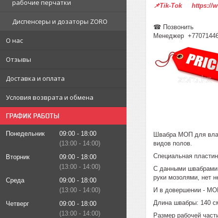
рабочие перчатки
📌Tik-Tok https://
Диспенсеры и дозаторы ZORO
☎ Позвонить
Менеджер +7707144
О нас
Отзывы
Доставка и оплата
Условия возврата и обмена
ГРАФИК РАБОТЫ
Понедельник
09:00
18:00
Швабра МОП для влажн
13:00
14:00
видов полов.
Специальная пластин
Вторник
09:00
18:00
13:00
14:00
С данными швабрами о
руки мозолями, нет 
Среда
09:00
18:00
13:00
14:00
И в довершении - МО
Длина швабры: 140 с
Четверг
09:00
18:00
13:00
14:00
Размер рабочей части