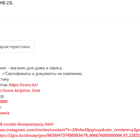
HB-23L
арактеристики
рнет - магазин для дома и офиса.
у. ✓Сертификаты и документы на компанию.
азахстану
йтом
https://zoro.kz/
s://zoro.kz/price_lists
pp
6980
m
pania
3508-zorokz-kompaniyasy.html
www.instagram.com/invites/contact/?i=10hdw18pgivyy&utm_content=q3g
ttps://2gis.kz/almaty/geo/9430047374989934/76.906676000000004,43.2182