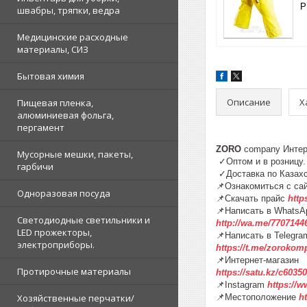
P
швабры, тряпки, ведра
Медицинские расходные
материалы, СИЗ
Бытовая химия
Описание
Х
Пищевая пленка,
алюминиевая фольга,
пергамент
ZORO
company Инте
Мусорные мешки, пакеты,
✓Оптом и в розниц
гарбичи
✓Доставка по К
📌Ознакомиться с са
Одноразовая посуда
📌Скачать прайс
http
📌Написать в WhatsA
Светодиодные светильники и
http://wa.me/7707144
LED прожекторы,
📌Написать в Telegra
электроприборы.
https://t.me/zorokom
📌Интернет-магазин
Протирочные материалы
https://satu.kz/c60
📌Instagram
https://
Хозяйственные перчатки/
📌Местоположение
h