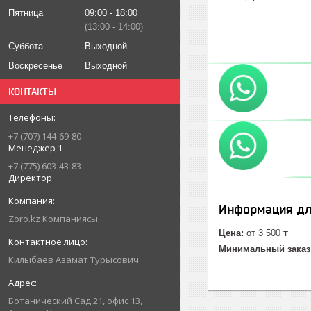
Пятница
09:00
18:00
13:00
14:00
Суббота
Выходной
Воскресенье
Выходной
КОНТАКТЫ
+7 (707) 144-69-80
Менеджер 1
+7 (775) 603-43-83
Директор
Информация дл
Zoro.kz Компаниясы
Цена:
от 3 500 ₸
Минимальный заказ
Килыбаев Азамат Турысович
Ботанический Сад 21, офис 13,