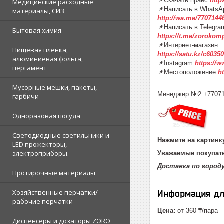
📌Скачать прайс
http
Медицинские расходные
📌Написать в WhatsA
материалы, СИЗ
http://wa.me/7707144
📌Написать в Telegra
Бытовая химия
https://t.me/zorokom
📌Интернет-магазин
Пищевая пленка,
https://satu.kz/c60
алюминиевая фольга,
📌Instagram
https://
пергамент
📌Местоположение
h
Мусорные мешки, пакеты,
Менеджер №2 +7707
гарбичи
Одноразовая посуда
Светодиодные светильники и
Нажмите на картинку
LED прожекторы,
электроприборы.
Уважаемые покупате
Доставка по горо
Протирочные материалы
Хозяйственные перчатки/
Информация дл
рабочие перчатки
Цена:
от 360 ₸/пара
Диспенсеры и дозаторы ZORO