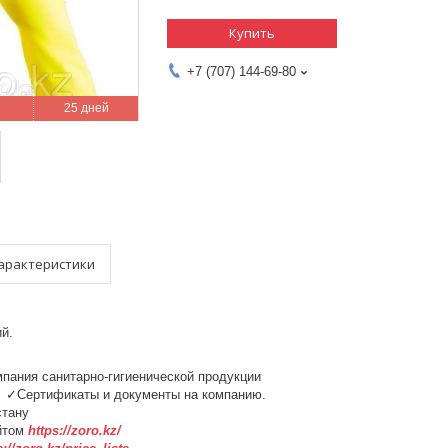
Купить
+7 (707) 144-69-80
25 дней
арактеристики
й.
мпания санитарно-гигиенической продукции
у. ✓Сертификаты и документы на компанию.
азахстану
йтом
https://zoro.kz/