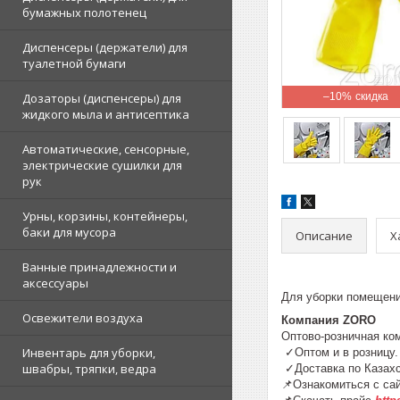
бумажных полотенец
Диспенсеры (держатели) для
туалетной бумаги
Дозаторы (диспенсеры) для
–10%
жидкого мыла и антисептика
Автоматические, сенсорные,
электрические сушилки для
рук
Урны, корзины, контейнеры,
баки для мусора
Описание
Х
Ванные принадлежности и
аксессуары
Для уборки помещени
Освежители воздуха
Компания ZORO
Оптово-розничная ко
Инвентарь для уборки,
✓Оптом и в розниц
швабры, тряпки, ведра
✓Доставка по К
📌Ознакомиться с са