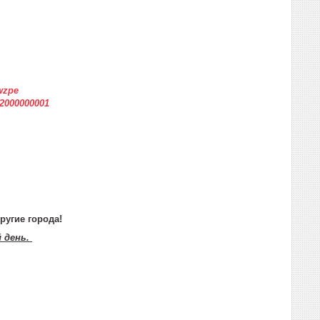
wzpe
12000000001
ругие города!
й день.