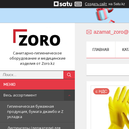
Создать сайт
на Satu.kz
azamat_zoro@m
ГЛАВНАЯ
КАТ
Санитарно-гигиеническое
оборудование и медицинские
изделия от Zoro.kz
с НДС
Весь ассортимент
Гигиеническая бумажная
продукция, бумага джамбо и Z
укладка
Диспенсеры (держатели) для