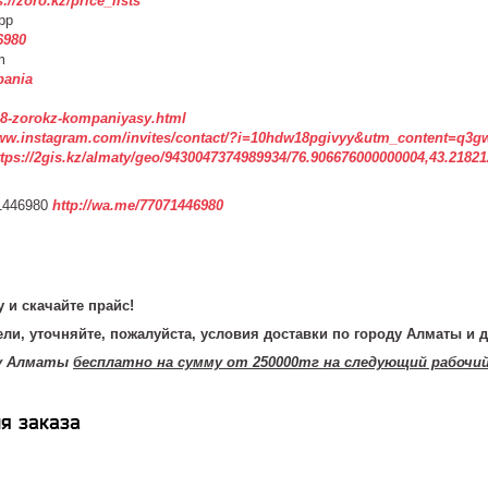
s://zoro.kz/price_lists
pp
6980
m
pania
3508-zorokz-kompaniyasy.html
www.instagram.com/invites/contact/?i=10hdw18pgivyy&utm_content=q3g
ttps://2gis.kz/almaty/geo/9430047374989934/76.906676000000004,43.2182
1446980
http://wa.me/77071446980
 и скачайте прайс!
ли, уточняйте, пожалуйста, условия доставки по городу Алматы и д
ду Алматы
бесплатно на сумму от 250000тг на следующий рабочи
я заказа