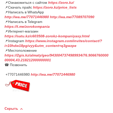
📌Ознакомиться с сайтом
https://zoro.kz/
📌Скачать прайс
https://zoro.kz/price_lists
📌Написать в WhatsApp
http://wa.me/77071446980
http://wa.me/77089707090
📌Написать в Telegram
https://t.me/zorokompania
📌Интернет-магазин
https://satu.kz/c603508-zorokz-kompaniyasy.html
📌Instagram
https://www.instagram.com/invites/contact/?
i=10hdw18pgivyy&utm_content=q3gwzpe
📌Местоположение
https://2gis.kz/almaty/geo/9430047374989934/76.9066760000
00004,43.218212000000001
☎ Позвонить
+77071446980
http://wa.me/77071446980
Скрыть