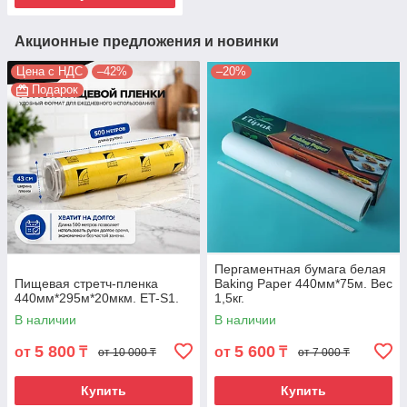
Акционные предложения и новинки
Цена с НДС
–42%
–20%
Подарок
Пергаментная бумага белая
Пищевая стретч-пленка
Baking Paper 440мм*75м. Вес
440мм*295м*20мкм. ET-S1.
1,5кг.
В наличии
В наличии
5 800
5 600
от
₸
от
₸
от 10 000 ₸
от 7 000 ₸
Купить
Купить