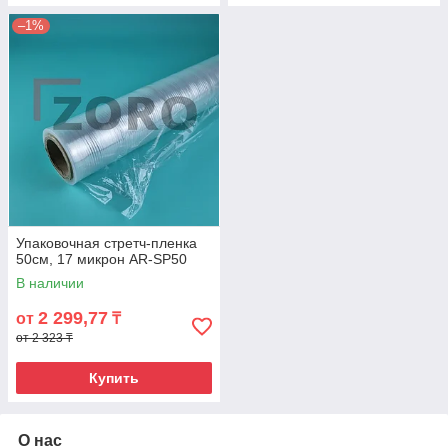
–1%
Упаковочная стретч-пленка
50см, 17 микрон AR-SP50
В наличии
2 299,77
от
₸
от 2 323 ₸
Купить
О нас