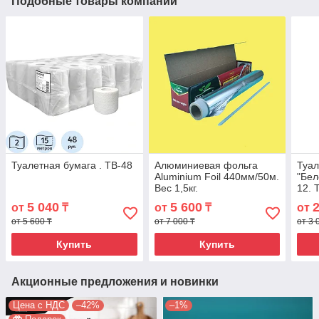
Подобные товары компании
Туалетная бумага . TB-48
Алюминиевая фольга
Туал
Aluminium Foil 440мм/50м.
"Бел
Вес 1,5кг.
12. 
5 040
5 600
от
₸
от
₸
от
от 5 600 ₸
от 7 000 ₸
от 3 
Купить
Купить
Акционные предложения и новинки
Цена с НДС
–42%
–1%