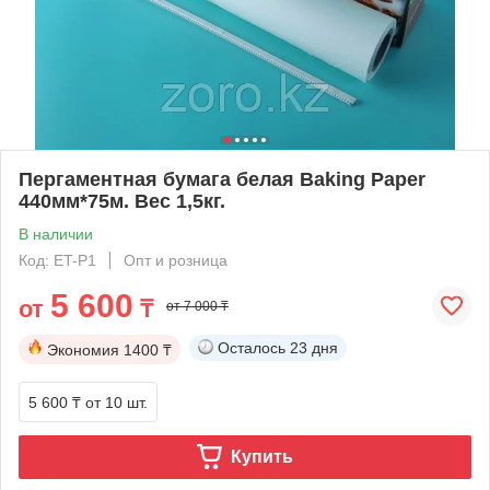
Пергаментная бумага белая Baking Paper
440мм*75м. Вес 1,5кг.
В наличии
Код: ET-P1
Опт и розница
5 600
от
₸
от 7 000 ₸
Осталось
23 дня
Экономия
1400 ₸
5 600 ₸
от 10 шт.
Купить