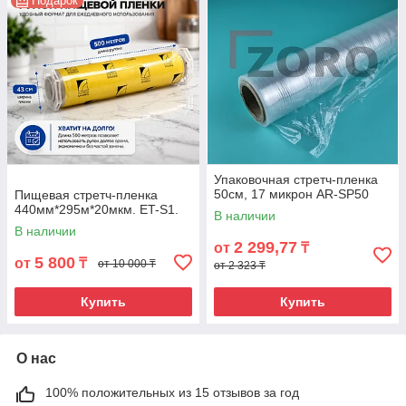
Подарок
Упаковочная стретч-пленка
50см, 17 микрон AR-SP50
Пищевая стретч-пленка
440мм*295м*20мкм. ET-S1.
В наличии
В наличии
2 299,77
от
₸
5 800
от
₸
от 10 000 ₸
от 2 323 ₸
Купить
Купить
О нас
100% положительных из 15 отзывов за год