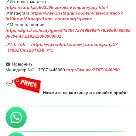
📌Интернет-магазин
https://satu.kz/c603508-zorokz-kompaniyasy.html
📌Instagram
https://www.instagram.com/invites/contact/?
i=10hdw18pgivyy&utm_content=q3gwzpe
📌Местоположение
https://2gis.kz/almaty/geo/9430047374989934/76.9066760000
00004,43.218212000000001
📌Tik-Tok https://www.tiktok.com/@zorocompany1?
_t=8bZCm12gTrB&_r=1
☎ Позвонить
Менеджер №2 +77071446980
http://wa.me/77071446980
Нажмите на картинку и скачайте прайс!