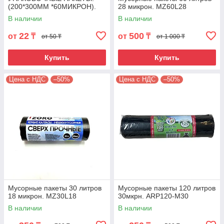
(200*300ММ *60МИКРОН).
28 микрон. MZ60L28
Артикул VP-2030M60
В наличии
В наличии
22
500
от
₸
от
₸
от 50 ₸
от 1 000 ₸
Купить
Купить
Цена с НДС
–50%
Цена с НДС
–50%
Мусорные пакеты 30 литров
Мусорные пакеты 120 литров
18 микрон. MZ30L18
30мкрн. ARP120-M30
В наличии
В наличии