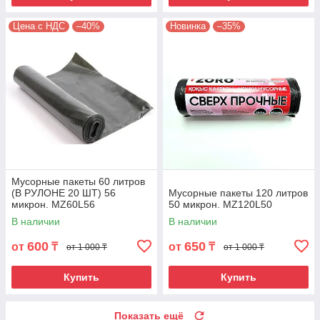
Цена с НДС
–40%
Новинка
–35%
Мусорные пакеты 60 литров
(В РУЛОНЕ 20 ШТ) 56
Мусорные пакеты 120 литров
микрон. MZ60L56
50 микрон. MZ120L50
В наличии
В наличии
600
650
от
₸
от
₸
от 1 000 ₸
от 1 000 ₸
Купить
Купить
Показать ещё