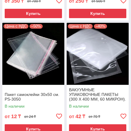
350
250
от
₸
от
₸
от 700 ₸
от 500 ₸
Купить
Купить
Цена с НДС
–50%
Цена с НДС
–40%
ВАКУУМНЫЕ
Пакет самоклейки 30х50 см.
УПАКОВОЧНЫЕ ПАКЕТЫ
PS-3050
(300 X 400 MM, 60 МИКРОН).
VPK-3040M60
В наличии
В наличии
12
42
от
₸
от
₸
от 24 ₸
от 70 ₸
Купить
Купить