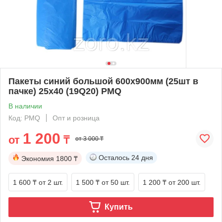
Пакеты синий большой 600х900мм (25шт в
пачке) 25х40 (19Q20) PMQ
В наличии
Код: PMQ
Опт и розница
1 200
от
₸
от 3 000 ₸
Осталось
24 дня
Экономия
1800 ₸
1 600 ₸
от 2 шт.
1 500 ₸
от 50 шт.
1 200 ₸
от 200 шт.
Купить