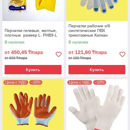
Перчатки рабочие х/б
Перчатки гелевые, желтые,
синтетические ПВХ
плотные. размер L. PHB9-L
трикотажные Капкан
хозяйственные вязанные.
В наличии
В наличии
PHB3
450,45
121,60
от
₸/пара
от
₸/пара
от 693 ₸/пара
от 160 ₸/пара
Купить
Купить
Цена с НДС
–20%
Цена с НДС
–10%