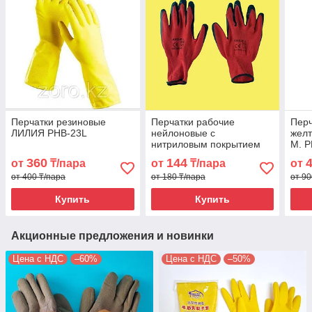
Перчатки резиновые
Перчатки рабочие
Перч
ЛИЛИЯ PHB-23L
нейлоновые с
желт
нитриловым покрытием
M. 
красно черные
360
144
от
₸/пара
от
₸/пара
от
от 400 ₸/пара
от 180 ₸/пара
от 90
Купить
Купить
Акционные предложения и новинки
Цена с НДС
–60%
Цена с НДС
–50%