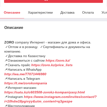
Описание
Характеристики
Доставка
Оплата
Усл
Описание
ZORO
company Интернет - магазин для дома и офиса.
✓Оптом и в розницу. ✓Сертификаты и документы на
компанию.
✓Доставка по Казахстану
📌Ознакомиться с сайтом
https://zoro.kz/
📌Скачать прайс
https://zoro.kz/price_lists
📌Написать в WhatsApp
http://wa.me/77071446980
📌Написать в Telegram
https://t.me/zorokompania
📌Интернет-магазин
https://satu.kz/c603508-zorokz-kompaniyasy.html
📌Instagram
https://www.instagram.com/invites/contact/?
i=10hdw18pgivyy&utm_content=q3gwzpe
📌Местоположение