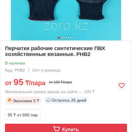
Перчатки рабочие синтетические ПВХ
хозяйственные вязанные. PHB2
В наличии
Код: PHB2
Опт и розница
95
от
₸/пара
от 100 ₸/пара
Минимальная сумма заказа на сайте — 100 ₸
Осталось
26 дней
Экономия
5 ₸
95 ₸
от 600 пар
Купить