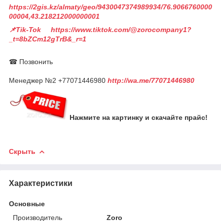
https://2gis.kz/almaty/geo/9430047374989934/76.9066760000
00004,43.218212000000001
📌Tik-Tok https://www.tiktok.com/@zorocompany1?
_t=8bZCm12gTrB&_r=1
☎ Позвонить
Менеджер №2 +77071446980
http://wa.me/77071446980
Нажмите на картинку и скачайте прайс!
Скрыть
Характеристики
Основные
Производитель
Zoro