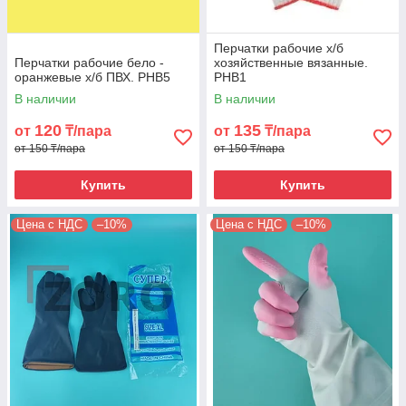
Перчатки рабочие х/б
Перчатки рабочие бело -
хозяйственные вязанные.
оранжевые х/б ПВХ. PHB5
PHB1
В наличии
В наличии
120
135
от
₸/пара
от
₸/пара
от 150 ₸/пара
от 150 ₸/пара
Купить
Купить
Цена с НДС
–10%
Цена с НДС
–10%