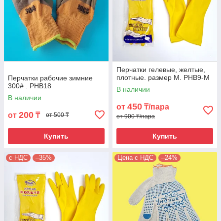
Перчатки гелевые, желтые,
плотные. размер M. PHB9-M
Перчатки рабочие зимние
300# . PHB18
В наличии
В наличии
450
от
₸/пара
200
от
₸
от 500 ₸
от 900 ₸/пара
Купить
Купить
с НДС
–35%
Цена с НДС
–24%