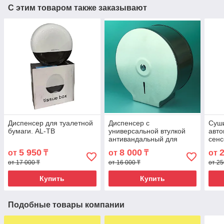
С этим товаром также заказывают
Диспенсер для туалетной
Диспенсер c
Суши
бумаги. AL-TB
универсальной втулкой
авто
антивандальный для
сен
туалетной бумаги Джамбо
высо
5 950
8 000
от
₸
от
₸
от
металлический. JM-1
Blad
от 17 000 ₸
от 16 000 ₸
цвет
от 25
Купить
Купить
Подобные товары компании