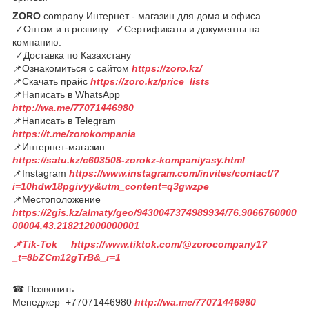
ZORO
company Интернет - магазин для дома и офиса.
✓Оптом и в розницу. ✓Сертификаты и документы на
компанию.
✓Доставка по Казахстану
📌Ознакомиться с сайтом
https://zoro.kz/
📌Скачать прайс
https://zoro.kz/price_lists
📌Написать в WhatsApp
http://wa.me/77071446980
📌Написать в Telegram
https://t.me/zorokompania
📌Интернет-магазин
https://satu.kz/c603508-zorokz-kompaniyasy.html
📌Instagram
https://www.instagram.com/invites/contact/?
i=10hdw18pgivyy&utm_content=q3gwzpe
📌Местоположение
https://2gis.kz/almaty/geo/9430047374989934/76.9066760000
00004,43.218212000000001
📌Tik-Tok https://www.tiktok.com/@zorocompany1?
_t=8bZCm12gTrB&_r=1
☎ Позвонить
Менеджер +77071446980
http://wa.me/77071446980