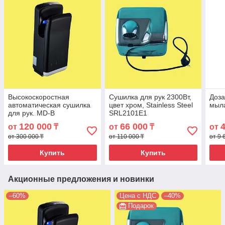
Высокоскоростная
Сушилка для рук 2300Вт,
Доза
автоматическая сушилка
цвет хром, Stainless Steel
мыла
для рук. MD-B
SRL2101E1
120 000
66 000
от
₸
от
₸
от
от 300 000 ₸
от 110 000 ₸
от 9 
Купить
Купить
Акционные предложения и новинки
–60%
Цена с НДС
–40%
Подарок