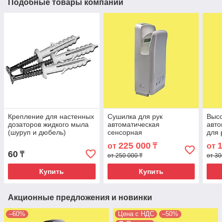
Подобные товары компании
Крепление для настенных
Сушилка для рук
Высо
дозаторов жидкого мыла
автоматическая
авто
(шуруп и дюбель)
сенсорная
для 
высокоскоростная Air
225 000
от
₸
от
Blade 2000 Ватт белый
60
₸
цвет. MD-01
от 250 000 ₸
от 30
Купить
Купить
Акционные предложения и новинки
–60%
Цена с НДС
–50%