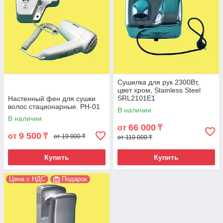
Сушилка для рук 2300Вт,
цвет хром, Stainless Steel
SRL2101E1
Настенный фен для сушки
волос стационарные. PH-01
В наличии
В наличии
66 000
от
₸
9 500
от
₸
от 19 000 ₸
от 110 000 ₸
Купить
Купить
Цена с НДС
Подарок