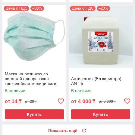
Цена с НДС
–30%
Цена с НДС
–20%
Маска на резинках со
вставкой одноразовая
Антисептик (5л канистра)
трехслойная медицинская
ANT-5
В наличии
В наличии
14
4 000
от
₸
от
₸
от 20 ₸
от 5 000 ₸
Купить
Купить
Показать ещё