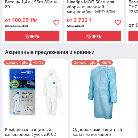
Ветошь 1,4м 155гр 80м V-
Швабра МОП 50см для
Лам
80
уборки с насадкой
CHZM
микрофибра. MPD-50M
225
свет
400,05
3 700
от
₸/м
от
₸
от
от 571,50 ₸/м
от 7 400 ₸
Купить
Купить
Акционные предложения и новинки
Цена с НДС
–67%
Цена с НДС
–55%
Комбинезон защитный с
Одноразовый защитный
капюшоном. Tyvek ZK-02
халат из нетканого