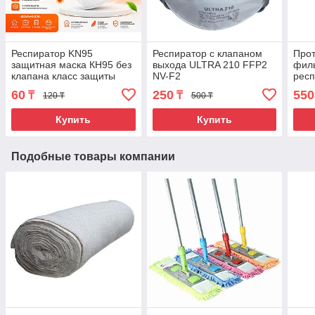
Респиратор KN95
Респиратор с клапаном
Прот
защитная маска КН95 без
выхода ULTRA 210 FFP2
фил
клапана класс защиты
NV-F2
респ
FFP1. KN95
кла
60
250
550
₸
₸
120 ₸
500 ₸
8122
Купить
Купить
Подобные товары компании