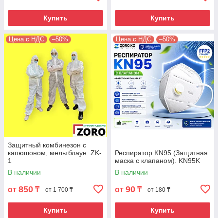
Купить
Купить
Цена с НДС
–50%
Цена с НДС
–50%
Защитный комбинезон с
капюшоном, мельтблаун. ZK-
Респиратор KN95 (Защитная
1
маска c клапаном). KN95K
В наличии
В наличии
850
90
от
₸
от
₸
от 1 700 ₸
от 180 ₸
Купить
Купить