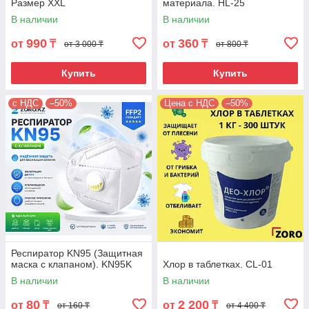
Размер XXL
материала. HL-25
В наличии
В наличии
990
360
от
₸
от
₸
от 3 000 ₸
от 800 ₸
Купить
Купить
с НДС
–50%
Цена с НДС
–50%
Респиратор KN95 (Защитная
маска c клапаном). KN95K
Хлор в таблетках. CL-01
В наличии
В наличии
80
2 200
от
₸
от
₸
от 160 ₸
от 4 400 ₸