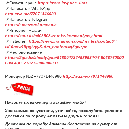
📌Скачать прайс
https://zoro.kz/price_lists
📌Написать в WhatsApp
http://wa.me/77071446980
📌Написать в Telegram
https://t.me/zorokompania
📌Интернет-магазин
https://satu.kz/c603508-zorokz-kompaniyasy.html
📌Instagram
https://www.instagram.com/invites/contact/?
i=10hdw18pgivyy&utm_content=q3gwzpe
📌Местоположение
https://2gis.kz/almaty/geo/9430047374989934/76.9066760000
00004,43.218212000000001
Менеджер №2 +77071446980
http://wa.me/77071446980
Нажмите на картинку и скачайте прайс!
Уважаемые покупатели, уточняйте, пожалуйста, условия
доставки по городу Алматы и другие города!
Доставка по городу Алматы
бесплатно на сумму от