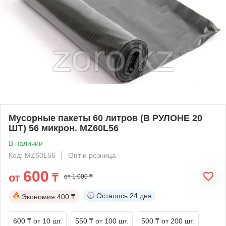
Мусорные пакеты 60 литров (В РУЛОНЕ 20
ШТ) 56 микрон. MZ60L56
В наличии
Код: MZ60L56
Опт и розница
600
от
₸
от 1 000 ₸
Осталось
24 дня
Экономия
400 ₸
600 ₸
от 10 шт.
550 ₸
от 100 шт.
500 ₸
от 200 шт.