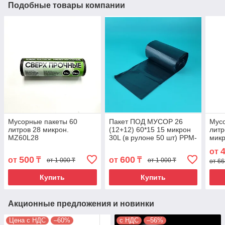
Подобные товары компании
Мусорные пакеты 60
Пакет ПОД МУСОР 26
Мусо
литров 28 микрон.
(12+12) 60*15 15 микрон
литр
MZ60L28
30L (в рулоне 50 шт) PPM-
мик
30
от
500
600
от
₸
от
₸
от 1 000 ₸
от 1 000 ₸
от 66
Купить
Купить
Акционные предложения и новинки
Цена с НДС
–60%
с НДС
–56%