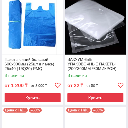
Пакеты синий большой
ВАКУУМНЫЕ
600х900мм (25шт в пачке)
УПАКОВОЧНЫЕ ПАКЕТЫ.
25х40 (19Q20) PMQ
(200*300ММ *60МИКРОН).
Артикул VP-2030M60
В наличии
В наличии
1 200
22
от
₸
от
₸
от 3 000 ₸
от 50 ₸
Купить
Купить
Цена с НДС
–50%
Цена с НДС
–50%