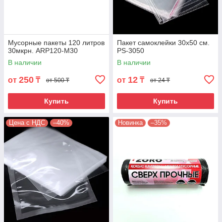
Мусорные пакеты 120 литров
Пакет самоклейки 30х50 см.
30мкрн. ARP120-M30
PS-3050
В наличии
В наличии
250
12
от
₸
от
₸
от 500 ₸
от 24 ₸
Купить
Купить
Цена с НДС
–40%
Новинка
–35%