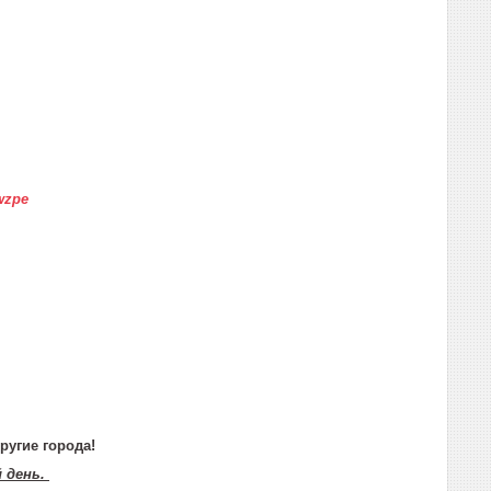
wzpe
ругие города!
й день.