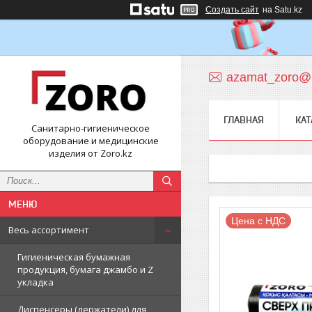
Создать сайт
на Satu.kz
azamat_zoro@m
ГЛАВНАЯ
КАТ
Санитарно-гигиеническое
оборудование и медицинские
изделия от Zoro.kz
Цена с НДС
Весь ассортимент
Гигиеническая бумажная
продукция, бумага джамбо и Z
укладка
Диспенсеры (держатели) для