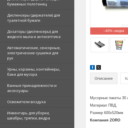
бумажных полотенец
Диспенсеры (держатели) для
туалетной бумаги
Дозаторы (диспенсеры) для
–40%
жидкого мыла и антисептика
Автоматические, сенсорные,
электрические сушилки для
рук
Урны, корзины, контейнеры,
баки для мусора
Описание
Х
Ванные принадлежности и
аксессуары
Мусорные пакеты 30 
Освежители воздуха
Материал ПВД,
Инвентарь для уборки,
Размер 600х520мм
швабры, тряпки, ведра
Компания ZORO