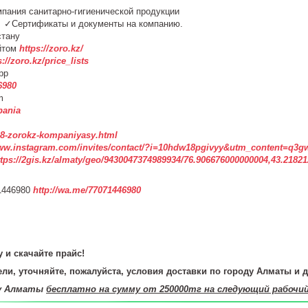
мпания санитарно-гигиенической продукции
у. ✓Сертификаты и документы на компанию.
азахстану
йтом
https://zoro.kz/
s://zoro.kz/price_lists
pp
6980
m
pania
3508-zorokz-kompaniyasy.html
www.instagram.com/invites/contact/?i=10hdw18pgivyy&utm_content=q3g
ttps://2gis.kz/almaty/geo/9430047374989934/76.906676000000004,43.2182
1446980
http://wa.me/77071446980
 и скачайте прайс!
ли, уточняйте, пожалуйста, условия доставки по городу Алматы и д
ду Алматы
бесплатно на сумму от 250000тг на следующий рабочи