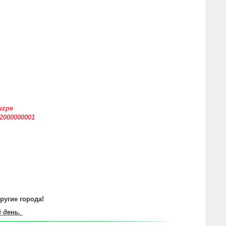
wzpe
12000000001
ругие города!
й день.