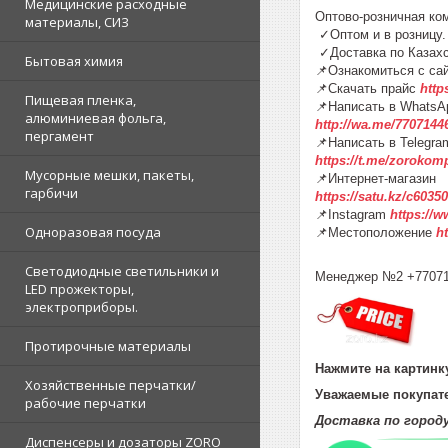
Медицинские расходные
Оптово-розничная ко
материалы, СИЗ
✓Оптом и в розниц
✓Доставка по К
Бытовая химия
📌Ознакомиться с са
📌Скачать прайс
http
Пищевая пленка,
📌Написать в WhatsA
алюминиевая фольга,
http://wa.me/7707144
пергамент
📌Написать в Telegra
https://t.me/zorokom
Мусорные мешки, пакеты,
📌Интернет-магазин
гарбичи
https://satu.kz/c60
📌Instagram
https://
Одноразовая посуда
📌Местоположение
h
Светодиодные светильники и
Менеджер №2 +7707
LED прожекторы,
электроприборы.
Протирочные материалы
Нажмите на картинку
Хозяйственные перчатки/
Уважаемые покупате
рабочие перчатки
Доставка по горо
Диспенсеры и дозаторы ZORO