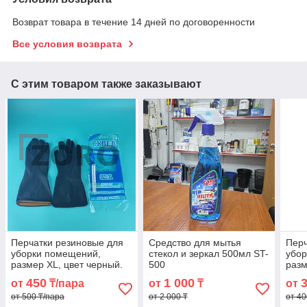
Возврат товара в течение 14 дней по договоренности
Все условия возврата
С этим товаром также заказывают
Перчатки резиновые для
Средство для мытья
Перч
уборки помещений,
стекол и зеркал 500мл ST-
убо
размер XL, цвет черный.
500
разм
PHB12
белы
450
1 000
от
₸/пара
от
₸
от
от 500 ₸/пара
от 2 000 ₸
от 40