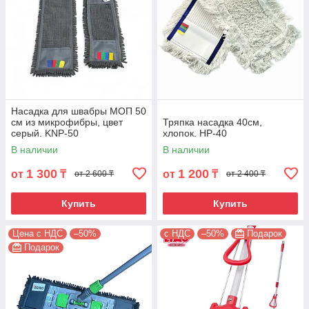
Насадка для швабры МОП 50
см из микрофибры, цвет
Тряпка насадка 40см,
серый. KNP-50
хлопок. HP-40
В наличии
В наличии
1 300
1 200
от
₸
от
₸
от 2 600 ₸
от 2 400 ₸
Купить
Купить
Цена с НДС
–50%
с НДС
–50%
Подарок
Подарок