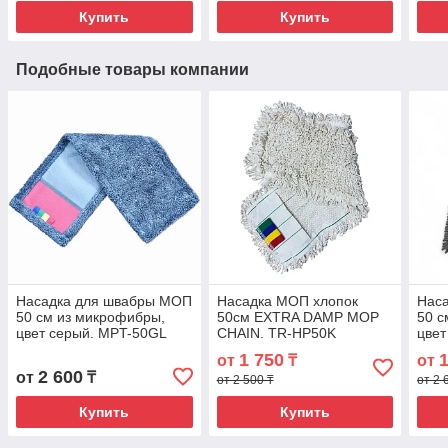
Купить
Купить
Подобные товары компании
Насадка для швабры МОП
Насадка МОП хлопок
Нас
50 см из микрофибры,
50см EXTRA DAMP MOP
50 с
цвет серый. MPT-50GL
CHAIN. TR-HP50K
цвет
1 750
от
₸
от
2 600
от
₸
от 2 500 ₸
от 2 
Купить
Купить