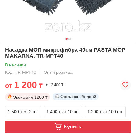
Насадка МОП микрофибра 40см PASTA MOP
MAKARNA. TR-MPT40
В наличии
Код: TR-MPT40
Опт и розница
1 200
от
₸
от 2 400 ₸
Осталось
25 дней
Экономия
1200 ₸
1 500 ₸
от 2 шт.
1 400 ₸
от 10 шт.
1 200 ₸
от 100 шт.
Купить