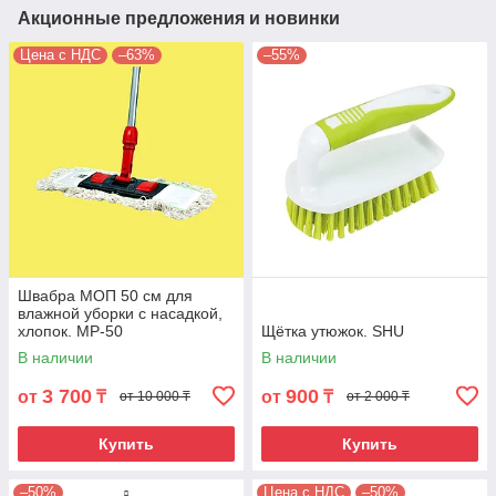
Акционные предложения и новинки
Цена с НДС
–63%
–55%
Швабра МОП 50 см для
влажной уборки с насадкой,
хлопок. MP-50
Щётка утюжок. SHU
В наличии
В наличии
3 700
900
от
₸
от
₸
от 10 000 ₸
от 2 000 ₸
Купить
Купить
–50%
Цена с НДС
–50%