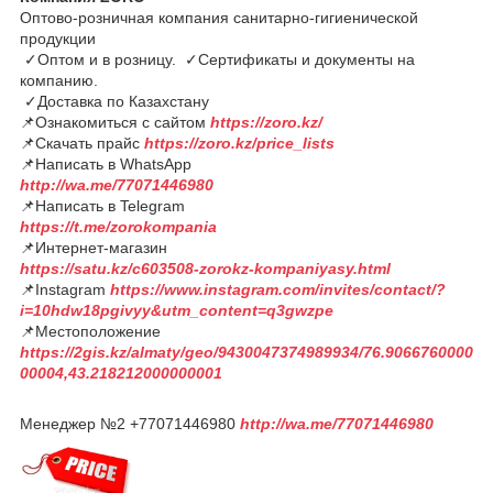
Оптово-розничная компания санитарно-гигиенической
продукции
✓Оптом и в розницу. ✓Сертификаты и документы на
компанию.
✓Доставка по Казахстану
📌Ознакомиться с сайтом
https://zoro.kz/
📌Скачать прайс
https://zoro.kz/price_lists
📌Написать в WhatsApp
http://wa.me/77071446980
📌Написать в Telegram
https://t.me/zorokompania
📌Интернет-магазин
https://satu.kz/c603508-zorokz-kompaniyasy.html
📌Instagram
https://www.instagram.com/invites/contact/?
i=10hdw18pgivyy&utm_content=q3gwzpe
📌Местоположение
https://2gis.kz/almaty/geo/9430047374989934/76.9066760000
00004,43.218212000000001
Менеджер №2 +77071446980
http://wa.me/77071446980