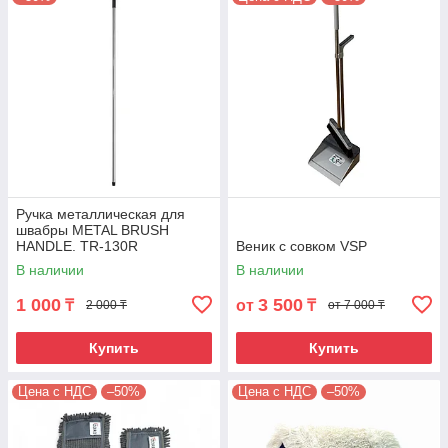
Ручка металлическая для
швабры METAL BRUSH
HANDLE. TR-130R
Веник с совком VSP
В наличии
В наличии
1 000
3 500
₸
от
₸
2 000 ₸
от 7 000 ₸
Купить
Купить
Цена с НДС
–50%
Цена с НДС
–50%