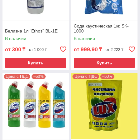
Сода каустическая 1кг. SK-
Белизна 1л "Ethos" BL-1E
1000
В наличии
В наличии
300
999,90
от
₸
от
₸
от 1 000 ₸
от 2 222 ₸
Купить
Купить
Цена с НДС
–50%
Цена с НДС
–50%