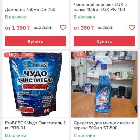
Чистящий порошок LUX в
Доместос 750мл DS-750
пачке 400гр. LUX PK-400
В наличии
В наличии
1 350
350
от
₸
от
₸
от 2 700 ₸
от 700 ₸
Купить
Купить
с НДС
–50%
–50%
ProБЛЕСК Чудо Очиститель 1
Средство для мытья стекол и
кг. PRB-01
зеркал 500мл ST-500
В наличии
В наличии