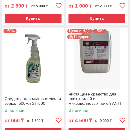
2 500
1 000
от
₸
от
₸
от 5 000 ₸
от 2 000 ₸
Купить
Купить
–50%
Цена с НДС
–50%
Подарок
Чистящиее средство для
Средство для мытья стекол и
плит, грилей и
зеркал 500мл ST-500
микроволновых печей ANTI
FETT LIGHT 5кг. AJ-5
В наличии
В наличии
650
4 500
от
₸
от
₸
от 1 300 ₸
от 9 000 ₸