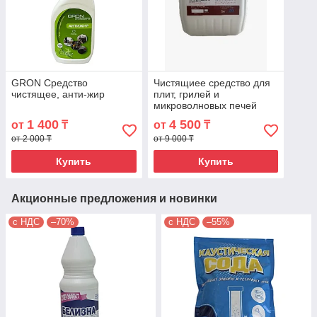
GRON Средство
Чистящиее средство для
чистящее, анти-жир
плит, грилей и
микроволновых печей
ANTI FETT LIGHT 5кг. AJ-5
1 400
4 500
от
₸
от
₸
от 2 000 ₸
от 9 000 ₸
Купить
Купить
Акционные предложения и новинки
с НДС
–70%
с НДС
–55%