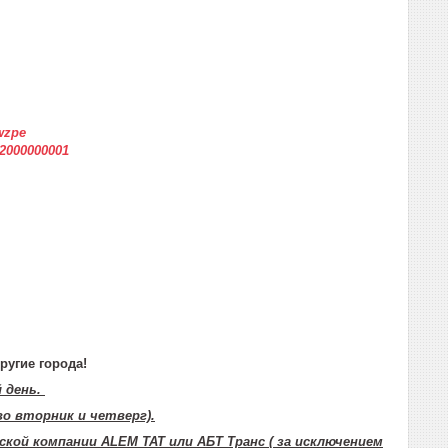
wzpe
12000000001
ругие города!
й день.
во вторник и четверг).
ской компании ALEM TAT или АБТ Транс ( за исключением