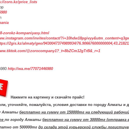
s://zoro.kz/price_lists
pp
6980
m
pania
3508-zorokz-kompaniyasy.html
www.instagram.com/invites/contact/?i=10hdw18pgivyy&utm_content=q3g
ttps://2gis.kz/almaty/geo/9430047374989934/76.906676000000004,43.2182
www.tiktok.com/@zorocompany1?_t=8bZCm12gTrB&_r=1
6980
http://wa.me/77071446980
Нажмите на картинку и скачайте прайс!
ли, уточняйте, пожалуйста, условия доставки по городу Алматы и д
ду Алматы
бесплатно на сумму от 150000тг на следующий рабочи
те
по городу Алматы
бесплатно на сумму от 30000тг (отправка 
платно от 500000тг
до склада этой курьерской службы логистиче