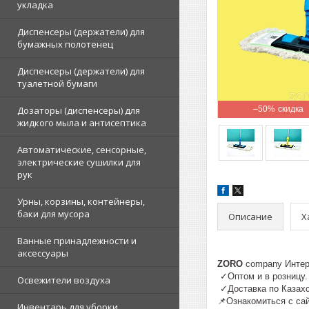
укладка
Диспенсеры (держатели) для
бумажных полотенец
Диспенсеры (держатели) для
туалетной бумаги
Дозаторы (диспенсеры) для
–50%
жидкого мыла и антисептика
Автоматические, сенсорные,
электрические сушилки для
рук
Урны, корзины, контейнеры,
баки для мусора
Описание
Х
Ванные принадлежности и
аксессуары
ZORO
company Инте
✓Оптом и в розниц
Освежители воздуха
✓Доставка по К
📌Ознакомиться с са
Инвентарь для уборки,