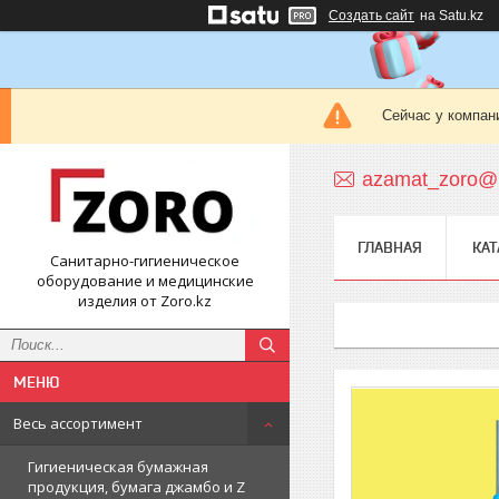
Создать сайт
на Satu.kz
Сейчас у компан
azamat_zoro@m
ГЛАВНАЯ
КАТ
Санитарно-гигиеническое
оборудование и медицинские
изделия от Zoro.kz
Весь ассортимент
Гигиеническая бумажная
продукция, бумага джамбо и Z