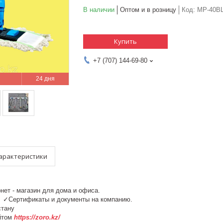
В наличии
Оптом и в розницу
Код:
MP-40B
Купить
+7 (707) 144-69-80
24 дня
арактеристики
рнет - магазин для дома и офиса.
у. ✓Сертификаты и документы на компанию.
азахстану
йтом
https://zoro.kz/