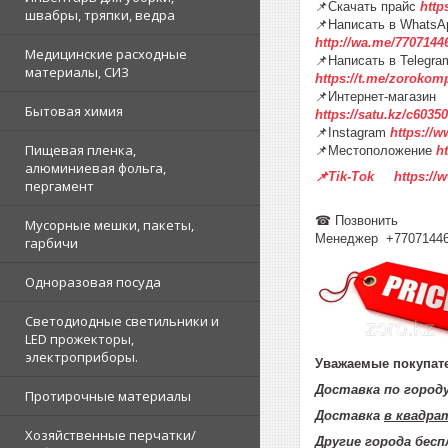
📌Скачать прайс
http
швабры, тряпки, ведра
📌Написать в WhatsA
http://wa.me/7707144
Медицинские расходные
📌Написать в Telegra
материалы, СИЗ
https://t.me/zorokom
📌Интернет-магазин
Бытовая химия
https://satu.kz/c60
📌Instagram
https://
Пищевая пленка,
📌Местоположение
h
алюминиевая фольга,
📌Tik-Tok https://
пергамент
☎ Позвонить
Мусорные мешки, пакеты,
Менеджер +7707144
гарбичи
Одноразовая посуда
Светодиодные светильники и
LED прожекторы,
электроприборы.
Уважаемые покупате
Доставка по горо
Протирочные материалы
Доставка
в квадра
Хозяйственные перчатки/
Другие города бес