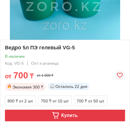
Ведро 5л ПЭ гелевый VG-5
В наличии
Код: VG-5
Опт и розница
700
от
₸
от 1 000 ₸
Осталось
22 дня
Экономия
300 ₸
800 ₸
от 2 шт.
750 ₸
от 10 шт.
700 ₸
от 50 шт.
Купить