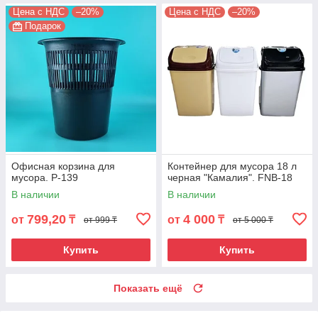
Цена с НДС
–20%
Цена с НДС
–20%
Подарок
Офисная корзина для
Контейнер для мусора 18 л
мусора. P-139
черная "Камалия". FNB-18
В наличии
В наличии
799,20
4 000
от
₸
от
₸
от 999 ₸
от 5 000 ₸
Купить
Купить
Показать ещё