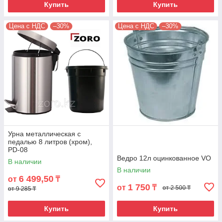
Купить
Купить
Цена с НДС
–30%
Цена с НДС
–30%
Урна металлическая с
педалью 8 литров (хром),
PD-08
Ведро 12л оцинкованное VO
В наличии
В наличии
6 499,50
от
₸
1 750
от
₸
от 2 500 ₸
от 9 285 ₸
Купить
Купить