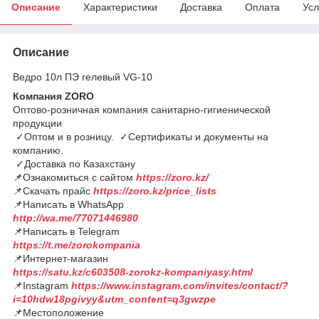
Описание
Характеристики
Доставка
Оплата
Усл
Описание
Ведро 10л ПЭ гелевый VG-10
Компания ZORO
Оптово-розничная компания санитарно-гигиенической
продукции
✓Оптом и в розницу. ✓Сертификаты и документы на
компанию.
✓Доставка по Казахстану
📌Ознакомиться с сайтом
https://zoro.kz/
📌Скачать прайс
https://zoro.kz/price_lists
📌Написать в WhatsApp
http://wa.me/77071446980
📌Написать в Telegram
https://t.me/zorokompania
📌Интернет-магазин
https://satu.kz/c603508-zorokz-kompaniyasy.html
📌Instagram
https://www.instagram.com/invites/contact/?
i=10hdw18pgivyy&utm_content=q3gwzpe
📌Местоположение