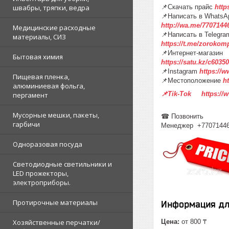
швабры, тряпки, ведра
📌Скачать прайс
http
📌Написать в WhatsA
http://wa.me/7707144
Медицинские расходные
📌Написать в Telegra
материалы, СИЗ
https://t.me/zorokom
📌Интернет-магазин
Бытовая химия
https://satu.kz/c60
📌Instagram
https://
Пищевая пленка,
📌Местоположение
h
алюминиевая фольга,
📌Tik-Tok https://
пергамент
Мусорные мешки, пакеты,
☎ Позвонить
гарбичи
Менеджер +7707144
Одноразовая посуда
Светодиодные светильники и
LED прожекторы,
электроприборы.
Протирочные материалы
Информация дл
Хозяйственные перчатки/
Цена:
от 800 ₸