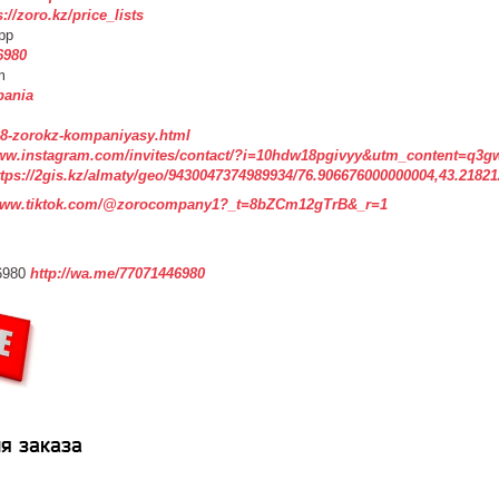
s://zoro.kz/price_lists
pp
6980
m
pania
3508-zorokz-kompaniyasy.html
www.instagram.com/invites/contact/?i=10hdw18pgivyy&utm_content=q3g
ttps://2gis.kz/almaty/geo/9430047374989934/76.906676000000004,43.2182
www.tiktok.com/@zorocompany1?_t=8bZCm12gTrB&_r=1
6980
http://wa.me/77071446980
я заказа