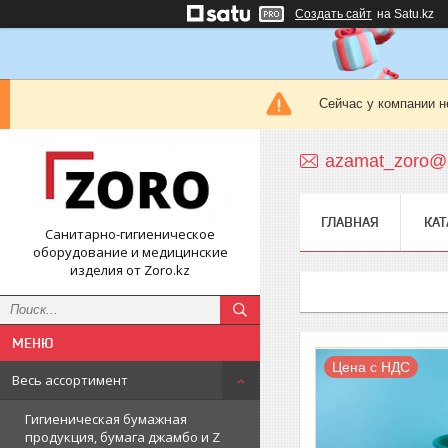
Создать сайт
на Satu.kz
Сейчас у компании н
azamat_zoro@m
ГЛАВНАЯ
КАТ
Санитарно-гигиеническое
оборудование и медицинские
изделия от Zoro.kz
Цена с НДС
Весь ассортимент
Гигиеническая бумажная
продукция, бумага джамбо и Z