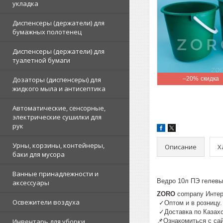
укладка
Диспенсеры (держатели) для
бумажных полотенец
Диспенсеры (держатели) для
туалетной бумаги
Дозаторы (диспенсеры) для
–20%
жидкого мыла и антисептика
Автоматические, сенсорные,
электрические сушилки для
рук
Урны, корзины, контейнеры,
Описание
Х
баки для мусора
Ванные принадлежности и
Ведро 10л ПЭ гелевы
аксессуары
ZORO
company Инте
Освежители воздуха
✓Оптом и в розниц
✓Доставка по К
Инвентарь для уборки,
📌Ознакомиться с са