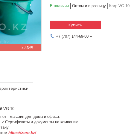
В наличии
Оптом и в розницу
Код:
VG-10
Купить
+7 (707) 144-69-80
23 дня
арактеристики
й VG-10
рнет - магазин для дома и офиса.
у. ✓Сертификаты и документы на компанию.
азахстану
йтом
https://zoro.kz/