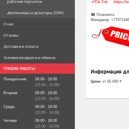
рабочие перчатки
📌Tik-Tok https://
Диспенсеры и дозаторы ZORO
☎ Позвонить
Менеджер +7707144
О нас
Отзывы
Доставка и оплата
Условия возврата и обмена
ГРАФИК РАБОТЫ
Информация дл
Понедельник
09:00
18:00
Цена:
от 66 000 ₸
13:00
14:00
Вторник
09:00
18:00
13:00
14:00
Среда
09:00
18:00
13:00
14:00
Четверг
09:00
18:00
13:00
14:00