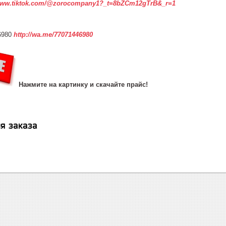
www.tiktok.com/@zorocompany1?_t=8bZCm12gTrB&_r=1
6980
http://wa.me/77071446980
Нажмите на картинку и скачайте прайс!
я заказа