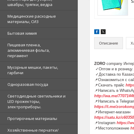
S
швабры, тряпки, ведра
Медицинские расходные
материалы, СИЗ
Бытовая химия
Описание
Х
Пищевая пленка,
алюминиевая фольга,
пергамент
ZORO
company Инте
Мусорные мешки, пакеты,
✓Оптом и в розниц
гарбичи
✓Доставка по К
📌Ознакомиться с са
Одноразовая посуда
📌Скачать прайс
http
📌Написать в WhatsA
Светодиодные светильники и
http://wa.me/7707144
LED прожекторы,
📌Написать в Telegra
электроприборы.
https://t.me/zorokom
📌Интернет-магазин
https://satu.kz/c60
Протирочные материалы
📌Instagram
https://
📌Местоположение
h
Хозяйственные перчатки/