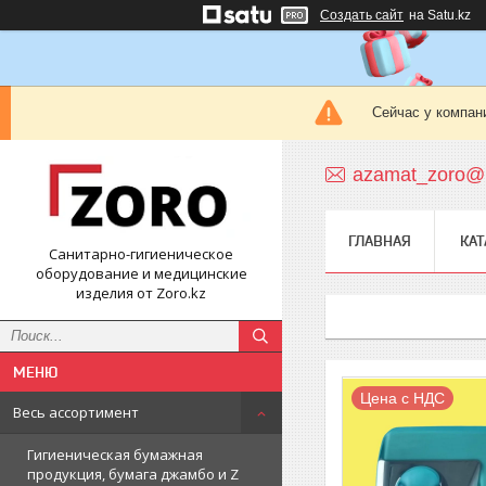
Создать сайт
на Satu.kz
Сейчас у компан
azamat_zoro@m
ГЛАВНАЯ
КАТ
Санитарно-гигиеническое
оборудование и медицинские
изделия от Zoro.kz
Цена с НДС
Весь ассортимент
Гигиеническая бумажная
продукция, бумага джамбо и Z