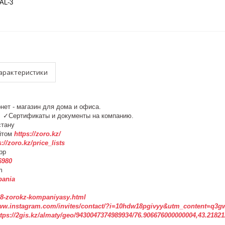
AL-3
арактеристики
рнет - магазин для дома и офиса.
у. ✓Сертификаты и документы на компанию.
азахстану
йтом
https://zoro.kz/
s://zoro.kz/price_lists
pp
6980
m
pania
3508-zorokz-kompaniyasy.html
www.instagram.com/invites/contact/?i=10hdw18pgivyy&utm_content=q3g
ttps://2gis.kz/almaty/geo/9430047374989934/76.906676000000004,43.2182