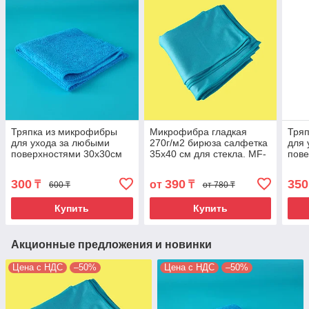
Тряпка из микрофибры
Микрофибра гладкая
Тря
для ухода за любыми
270г/м2 бирюза салфетка
для 
поверхностями 30х30см
35х40 см для стекла. MF-
пове
320гр/м2. Цвет синий. MF-
223
320г
280
300
390
350
₸
от
₸
600 ₸
от 780 ₸
Купить
Купить
Акционные предложения и новинки
Цена с НДС
–50%
Цена с НДС
–50%