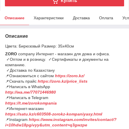
Купить
Описание
Характеристики
Доставка
Оплата
Усл
Описание
Цвета: Бирюзовый Размер: 35х40см
ZORO
company Интернет - магазин для дома и офиса.
✓Оптом и в розницу. ✓Сертификаты и документы на
компанию.
✓Доставка по Казахстану
📌Ознакомиться с сайтом
https://zoro.kz/
📌Скачать прайс
https://zoro.kz/price_lists
📌Написать в WhatsApp
http://wa.me/77071446980
📌Написать в Telegram
https://t.me/zorokompania
📌Интернет-магазин
https://satu.kz/c603508-zorokz-kompaniyasy.html
📌Instagram
https://www.instagram.com/invites/contact/?
i=10hdw18pgivyy&utm_content=q3gwzpe