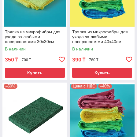
Тряпка из микрофибры для
Тряпка из микрофибры для
ухода за любыми
ухода за любыми
поверхностями 30х30см
поверхностями 40х40см
320гр/м2
320гр/м2. Цвет зеленый. MF-
В наличии
В наличии
241
350
390
₸
₸
700 ₸
780 ₸
Купить
Купить
–50%
Цена с НДС
–40%