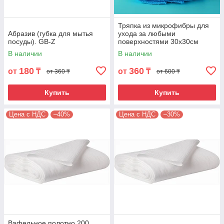
Тряпка из микрофибры для
Абразив (губка для мытья
ухода за любыми
посуды). GB-Z
поверхностями 30х30см
320гр/м2. Цвет зеленый. MF-
В наличии
В наличии
279
180
360
от
₸
от
₸
от 360 ₸
от 600 ₸
Купить
Купить
Цена с НДС
–40%
Цена с НДС
–30%
Вафельное полотно 200