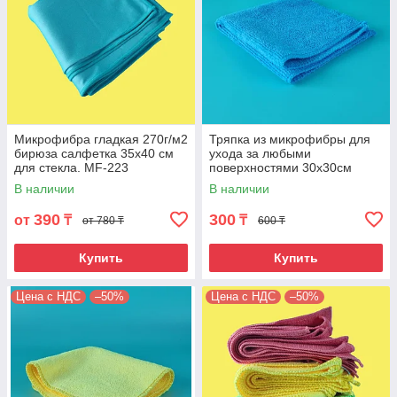
Микрофибра гладкая 270г/м2
Тряпка из микрофибры для
бирюза салфетка 35х40 см
ухода за любыми
для стекла. MF-223
поверхностями 30х30см
320гр/м2. Цвет синий. MF-
В наличии
В наличии
280
390
300
от
₸
₸
от 780 ₸
600 ₸
Купить
Купить
Цена с НДС
–50%
Цена с НДС
–50%