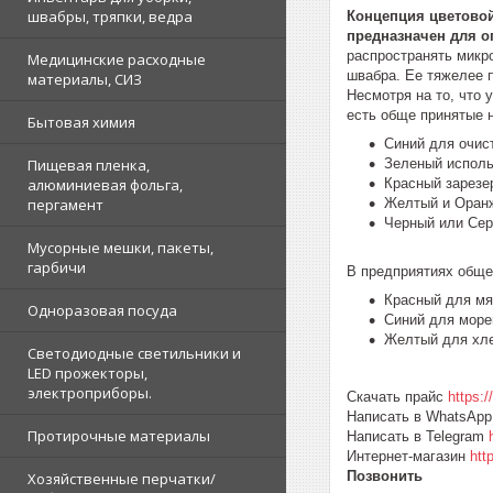
швабры, тряпки, ведра
Концепция цветовой
предназначен для о
распространять микро
Медицинские расходные
швабра. Ее тяжелее 
материалы, СИЗ
Несмотря на то, что 
есть обще принятые 
Бытовая химия
Синий для очист
Пищевая пленка,
Зеленый исполь
алюминиевая фольга,
Красный зарезер
пергамент
Желтый и Оранж
Черный или Сер
Мусорные мешки, пакеты,
гарбичи
В предприятиях обще
Красный для мя
Одноразовая посуда
Синий для море
Желтый для хле
Светодиодные светильники и
LED прожекторы,
электроприборы.
Скачать прайс
https:/
Написать в WhatsAp
Протирочные материалы
Написать в Telegram
Интернет-магазин
htt
Позвонить
Хозяйственные перчатки/