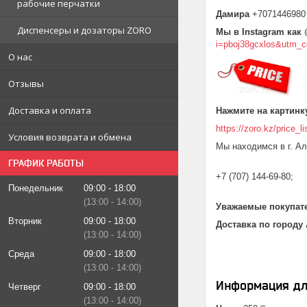
рабочие перчатки
Дамира
+707144698
Диспенсеры и дозаторы ZORO
Мы в Instagram как
i=pboj38gcxlos&utm_
О нас
Отзывы
Доставка и оплата
Нажмите на картинку
https://zoro.kz/price_li
Условия возврата и обмена
Мы находимся в г. Ал
ГРАФИК РАБОТЫ
+7 (707) 144-69-80;
Понедельник
09:00
18:00
13:00
14:00
Уважаемые покупате
Вторник
09:00
18:00
Доставка по городу 
13:00
14:00
Среда
09:00
18:00
13:00
14:00
Информация дл
Четверг
09:00
18:00
13:00
14:00