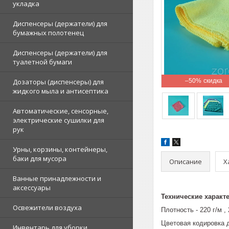
укладка
Диспенсеры (держатели) для
бумажных полотенец
Диспенсеры (держатели) для
туалетной бумаги
Дозаторы (диспенсеры) для
–50%
жидкого мыла и антисептика
Автоматические, сенсорные,
электрические сушилки для
рук
Урны, корзины, контейнеры,
баки для мусора
Описание
Х
Ванные принадлежности и
аксессуары
Технические характ
Освежители воздуха
Плотность - 220 г/м , 2
Цветовая кодировка 
Инвентарь для уборки,