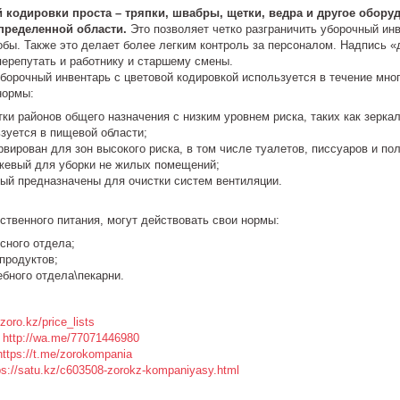
 кодировки проста – тряпки, швабры, щетки, ведра и другое обор
пределенной области.
Это позволяет четко разграничить уборочный ин
бы. Также это делает более легким контроль за персоналом. Надпись «д
перепутать и работнику и старшему смены.
уборочный инвентарь с цветовой кодировкой используется в течение мног
нормы:
ки районов общего назначения с низким уровнем риска, таких как зеркал
зуется в пищевой области;
вирован для зон высокого риска, в том числе туалетов, писсуаров и пол
евый для уборки не жилых помещений;
ый предназначены для очистки систем вентиляции.
ственного питания, могут действовать свои нормы:
сного отдела;
продуктов;
бного отдела\пекарни.
/zoro.kz/price_lists
p
http://wa.me/77071446980
https://t.me/zorokompania
ps://satu.kz/c603508-zorokz-kompaniyasy.html