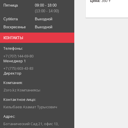
Цена:
350 ₸
Пятница
09:00
18:00
13:00
14:00
Суббота
Выходной
Воскресенье
Выходной
КОНТАКТЫ
+7 (707) 144-69-80
Менеджер 1
+7 (775) 603-43-83
Директор
Zoro.kz Компаниясы
Килыбаев Азамат Турысович
Ботанический Сад 21, офис 13,