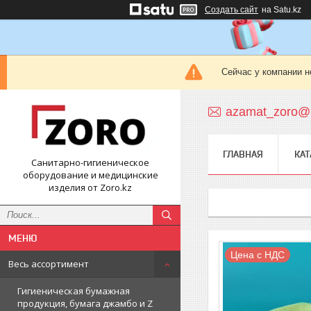
Создать сайт
на Satu.kz
Сейчас у компании н
azamat_zoro@m
ГЛАВНАЯ
КАТ
Санитарно-гигиеническое
оборудование и медицинские
изделия от Zoro.kz
Цена с НДС
Весь ассортимент
Гигиеническая бумажная
продукция, бумага джамбо и Z