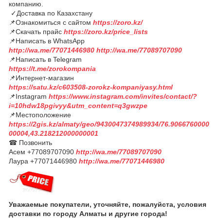
компанию.
✓Доставка по Казахстану
📌Ознакомиться с сайтом
https://zoro.kz/
📌Скачать прайс
https://zoro.kz/price_lists
📌Написать в WhatsApp
http://wa.me/77071446980
http://wa.me/77089707090
📌Написать в Telegram
https://t.me/zorokompania
📌Интернет-магазин
https://satu.kz/c603508-zorokz-kompaniyasy.html
📌Instagram
https://www.instagram.com/invites/contact/?
i=10hdw18pgivyy&utm_content=q3gwzpe
📌Местоположение
https://2gis.kz/almaty/geo/9430047374989934/76.9066760000
00004,43.218212000000001
☎ Позвонить
Асем +77089707090
http://wa.me/77089707090
Лаура +77071446980
http://wa.me/77071446980
Уважаемые покупатели, уточняйте, пожалуйста, условия
доставки по городу Алматы и другие города!