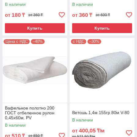
320гр/м2. Цвет зеленый. MF-
В наличии
В наличии
279
180
360
от
₸
от
₸
от 360 ₸
от 600 ₸
Купить
Купить
Цена с НДС
–40%
с НДС
–30%
Вафельное полотно 200
Ветошь 1,4м 155гр 80м V-80
ГОСТ отбеленное рулон
0,45х60м. PV
В наличии
В наличии
400,05
от
₸/м
510
от
₸
от 850 ₸
от 571,50 ₸/м