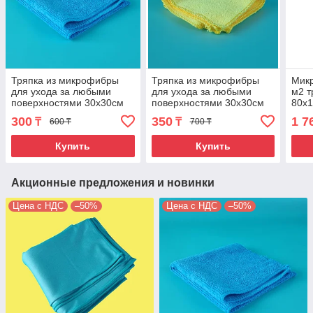
Тряпка из микрофибры
Тряпка из микрофибры
Микр
для ухода за любыми
для ухода за любыми
м2 т
поверхностями 30х30см
поверхностями 30х30см
80х1
320гр/м2. Цвет синий. MF-
320гр/м2
300
350
1 7
₸
₸
600 ₸
700 ₸
280
Купить
Купить
Акционные предложения и новинки
Цена с НДС
–50%
Цена с НДС
–50%