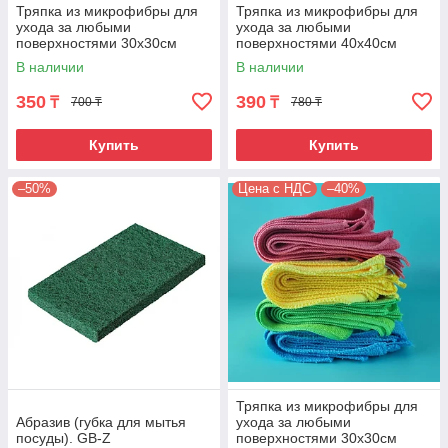
Тряпка из микрофибры для
Тряпка из микрофибры для
ухода за любыми
ухода за любыми
поверхностями 30х30см
поверхностями 40х40см
320гр/м2
320гр/м2. Цвет зеленый. MF-
В наличии
В наличии
241
350
390
₸
₸
700 ₸
780 ₸
Купить
Купить
–50%
Цена с НДС
–40%
Тряпка из микрофибры для
Абразив (губка для мытья
ухода за любыми
посуды). GB-Z
поверхностями 30х30см