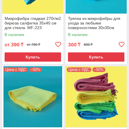
Микрофибра гладкая 270г/м2
Тряпка из микрофибры для
бирюза салфетка 35х40 см
ухода за любыми
для стекла. MF-223
поверхностями 30х30см
320гр/м2. Цвет синий. MF-
В наличии
В наличии
280
390
300
от
₸
₸
от 780 ₸
600 ₸
Купить
Купить
Цена с НДС
–50%
Цена с НДС
–50%