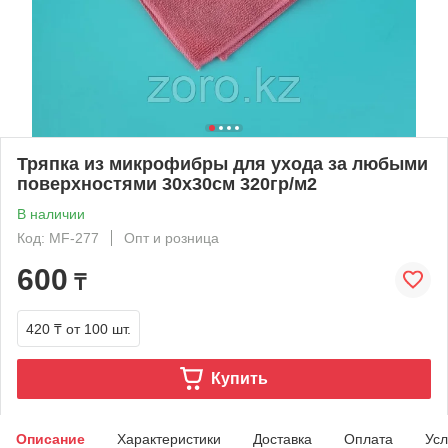
Тряпка из микрофибры для ухода за любыми
поверхностями 30х30см 320гр/м2
В наличии
Код: MF-277
Опт и розница
600
₸
420 ₸
от 100 шт.
Купить
Описание
Характеристики
Доставка
Оплата
Усл