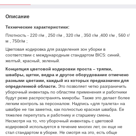
Описание
Технические характеристики:
Плотность - 220 г/м , 250 г/м , 320 г/м , 350 г/м ,400 г/м , 560 г/
м , 750г/м ;
Цветовая кодировка для разделения зон уборки в
соответствии с международным стандартом BICS: синий,
желтый, красный, зеленый.
Концепция цветовой кодировки проста – тряпки,
швабры, щетки, ведра и другое оборудование отмечено
разными цветами, каждый из которых предназначен для
определенной области.
Это позволяет четко разграничить
уборочный инвентарь по областям применения и работники
будут реже распространять микробы. Также это делает более
легким контроль за персоналом. Надпись «для туалета» на
швабре не так заметна, как полностью красная швабра. Ее
тяжелее перепутать и работнику и старшему смены.
Несмотря на то, что уборочный инвентарь с цветовой
кодировкой используется в течение многих лет, он еще не
стал стандартом в уборке. Не смотря на это, есть обще