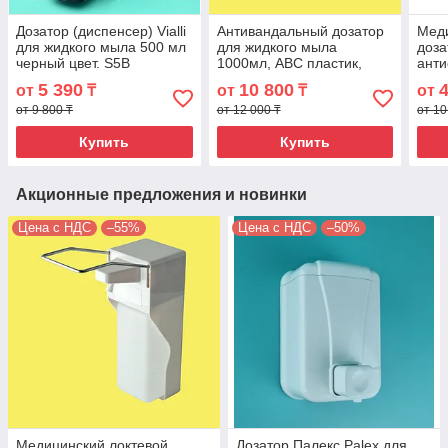
Дозатор (диспенсер) Vialli
Антивандальный дозатор
Меди
для жидкого мыла 500 мл
для жидкого мыла
доза
черный цвет. S5B
1000мл, ABC пластик,
анти
белый, OF-2190A
мыла
5 390
10 800
от
₸
от
₸
от
от 9 800 ₸
от 12 000 ₸
от 10
Купить
Купить
Акционные предложения и новинки
Цена с НДС
–55%
Цена с НДС
–50%
Медицинский локтевой
Дозатор Палекс Palex для