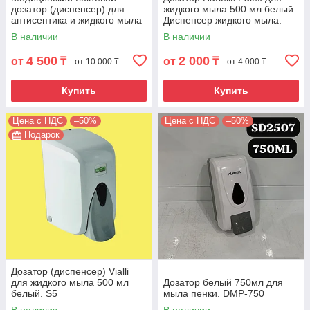
дозатор (диспенсер) для
жидкого мыла 500 мл белый.
антисептика и жидкого мыла
Диспенсер жидкого мыла.
1000 мл ( S10M)
PL500
В наличии
В наличии
4 500
2 000
от
₸
от
₸
от 10 000 ₸
от 4 000 ₸
Купить
Купить
Цена с НДС
–50%
Цена с НДС
–50%
Подарок
Дозатор (диспенсер) Vialli
для жидкого мыла 500 мл
Дозатор белый 750мл для
белый. S5
мыла пенки. DMP-750