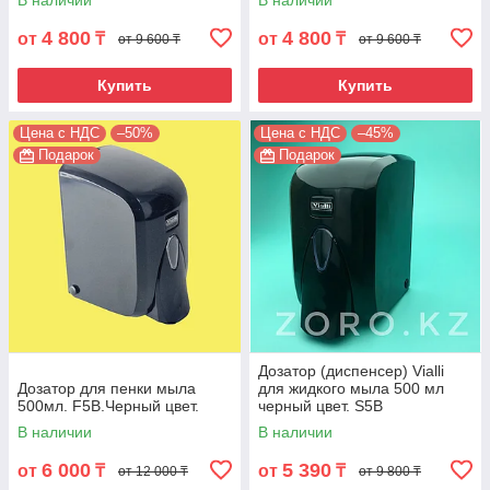
В наличии
В наличии
4 800
4 800
от
₸
от
₸
от 9 600 ₸
от 9 600 ₸
Купить
Купить
Цена с НДС
–50%
Цена с НДС
–45%
Подарок
Подарок
Дозатор (диспенсер) Vialli
Дозатор для пенки мыла
для жидкого мыла 500 мл
500мл. F5B.Черный цвет.
черный цвет. S5B
В наличии
В наличии
6 000
5 390
от
₸
от
₸
от 12 000 ₸
от 9 800 ₸