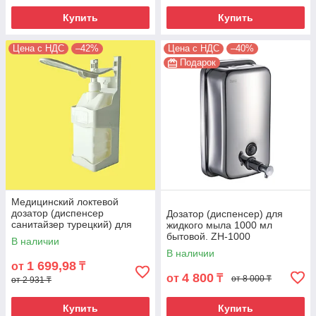
Купить
Купить
Цена с НДС
–42%
Цена с НДС
–40%
Подарок
Медицинский локтевой
дозатор (диспенсер
Дозатор (диспенсер) для
санитайзер турецкий) для
жидкого мыла 1000 мл
антисептика и жидкого мыла
бытовой. ZH-1000
В наличии
1000 мл
В наличии
1 699,98
от
₸
4 800
от
₸
от 8 000 ₸
от 2 931 ₸
Купить
Купить