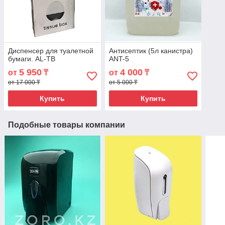
Диспенсер для туалетной
Антисептик (5л канистра)
бумаги. AL-TB
ANT-5
5 950
4 000
от
₸
от
₸
от 17 000 ₸
от 5 000 ₸
Купить
Купить
Подобные товары компании