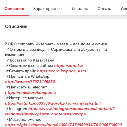
Описание
Характеристики
Доставка
Оплата
Усл
Описание
ZORO
company Интернет - магазин для дома и офиса.
✓Оптом и в розницу. ✓Сертификаты и документы на
компанию.
✓Доставка по Казахстану
📌Ознакомиться с сайтом
https://zoro.kz/
📌Скачать прайс
https://zoro.kz/price_lists
📌Написать в WhatsApp
http://wa.me/77071446980
📌Написать в Telegram
https://t.me/zorokompania
📌Интернет-магазин
https://satu.kz/c603508-zorokz-kompaniyasy.html
📌Instagram
https://www.instagram.com/invites/contact/?
i=10hdw18pgivyy&utm_content=q3gwzpe
📌Местоположение
https://2gis.kz/almaty/geo/9430047374989934/76.9066760000