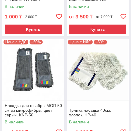
В наличии
В наличии
1 000
3 500
₸
от
₸
2 000 ₸
от 7 000 ₸
Купить
Купить
Цена с НДС
–50%
Цена с НДС
–50%
Насадка для швабры МОП 50
см из микрофибры, цвет
Тряпка насадка 40см,
серый. KNP-50
хлопок. HP-40
В наличии
В наличии