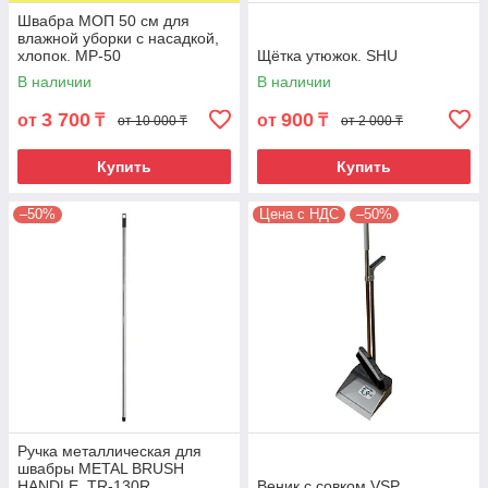
Швабра МОП 50 см для
влажной уборки с насадкой,
хлопок. MP-50
Щётка утюжок. SHU
В наличии
В наличии
3 700
900
от
₸
от
₸
от 10 000 ₸
от 2 000 ₸
Купить
Купить
–50%
Цена с НДС
–50%
Ручка металлическая для
швабры METAL BRUSH
HANDLE. TR-130R
Веник с совком VSP