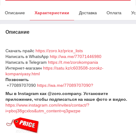
Описание
Характеристики
Доставка
Оплата
Ус
Описание
Скачать прайс
https://zoro.kz/price_lists
Написать в WhatsApp
http://wa.me/77071446980
Написать в Telegram
https://t.me/zorokompania
Интернет-магазин
https://satu.kz/c603508-zorokz-
kompaniyasy.html
Позвонить
+77089707090
https://wa.me/77089707090?
Мы в Instagram как @zoro.company. Установите
приложение, чтобы подписаться на наше фото и видео.
https://www.instagram.com/invites/contact/?
i=pboj38gcxlos&utm_content=q3gwzpe