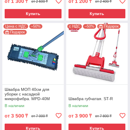
1 300
1 200
от
₸
от
₸
от 2 600 ₸
от 2 400 ₸
Купить
Купить
Цена с НДС
–50%
с НДС
–50%
Подарок
Подарок
Швабра МОП 40см для
уборки с насадкой
микрофибра. MPD-40M
Швабра губчатая. ST-R
В наличии
В наличии
3 500
3 900
от
₸
от
₸
от 7 000 ₸
от 7 800 ₸
Купить
Купить