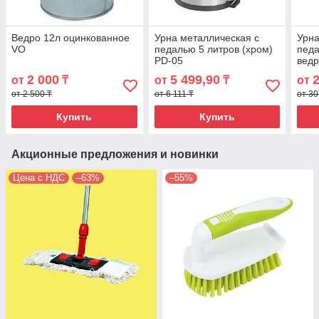
Ведро 12л оцинкованное
Урна металлическая с
Урна
VO
педалью 5 литров (хром)
педа
PD-05
ведр
конт
2 000
5 499,90
от
₸
от
₸
от
от 2 500 ₸
от 6 111 ₸
от 30
Купить
Купить
Акционные предложения и новинки
Цена с НДС
–63%
–55%