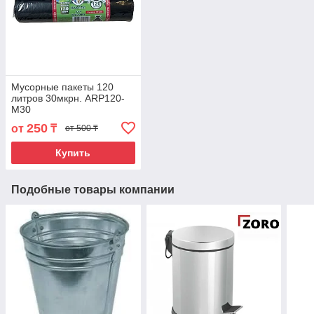
Мусорные пакеты 120
литров 30мкрн. ARP120-
M30
250
от
₸
от 500 ₸
Купить
Подобные товары компании