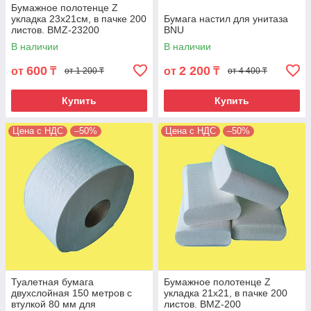
Бумажное полотенце Z
укладка 23х21см, в пачке 200
Бумага настил для унитаза
листов. BMZ-23200
BNU
В наличии
В наличии
600
2 200
от
₸
от
₸
от 1 200 ₸
от 4 400 ₸
Купить
Купить
Цена с НДС
–50%
Цена с НДС
–50%
Туалетная бумага
Бумажное полотенце Z
двухслойная 150 метров с
укладка 21х21, в пачке 200
втулкой 80 мм для
листов. BMZ-200