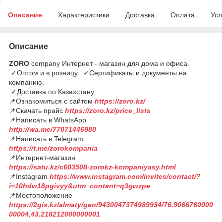
Описание
Характеристики
Доставка
Оплата
Усл
Описание
ZORO
company Интернет - магазин для дома и офиса.
✓Оптом и в розницу. ✓Сертификаты и документы на
компанию.
✓Доставка по Казахстану
📌Ознакомиться с сайтом
https://zoro.kz/
📌Скачать прайс
https://zoro.kz/price_lists
📌Написать в WhatsApp
http://wa.me/77071446980
📌Написать в Telegram
https://t.me/zorokompania
📌Интернет-магазин
https://satu.kz/c603508-zorokz-kompaniyasy.html
📌Instagram
https://www.instagram.com/invites/contact/?
i=10hdw18pgivyy&utm_content=q3gwzpe
📌Местоположение
https://2gis.kz/almaty/geo/9430047374989934/76.9066760000
00004,43.218212000000001