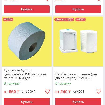
Купить
Купить
–45%
Цена с НДС
–40%
Туалетная бумага
двухслойная 150 метров на
Салфетки настольные (для
втулке 60 мм для
диспенсеров) DSM-180
диспенсеров Джамбо. BMJ-
В наличии
В наличии
150
660
240
от
₸
от
₸
от 1 200 ₸
от 400 ₸
Купить
Купить