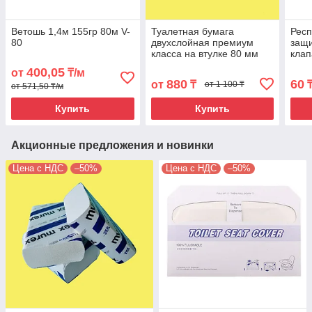
Ветошь 1,4м 155гр 80м V-
Туалетная бумага
Рес
80
двухслойная премиум
защи
класса на втулке 80 мм
клап
для диспенсеров Джамбо
FFP
400,05
от
₸/м
BMJ-1
880
60
от
₸
от 1 100 ₸
от 571,50 ₸/м
Купить
Купить
Акционные предложения и новинки
Цена с НДС
–50%
Цена с НДС
–50%