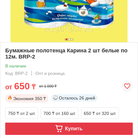
Бумажные полотенца Карина 2 шт белые по
12м. BRP-2
В наличии
Код: BRP-2
Опт и розница
650
от
₸
от 1 000 ₸
Осталось
26 дней
Экономия
350 ₸
750 ₸
от 2 шт.
700 ₸
от 160 шт.
650 ₸
от 320 шт.
Купить