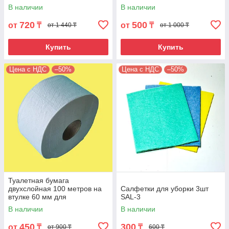
диспенсеров Джамбо. BMJ-
В наличии
В наличии
1150
720
500
от
₸
от
₸
от 1 440 ₸
от 1 000 ₸
Купить
Купить
Цена с НДС
–50%
Цена с НДС
–50%
Туалетная бумага
двухслойная 100 метров на
Салфетки для уборки 3шт
втулке 60 мм для
SAL-3
диспенсеров Джамбо. BMJ-
В наличии
В наличии
100
450
300
от
₸
₸
от 900 ₸
600 ₸